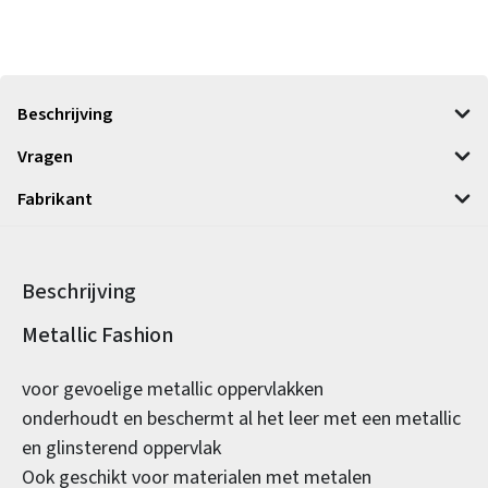
Beschrijving
Vragen
Fabrikant
Beschrijving
Productinformatie
Metallic Fashion
voor gevoelige metallic oppervlakken
onderhoudt en beschermt al het leer met een metallic
en glinsterend oppervlak
Ook geschikt voor materialen met metalen