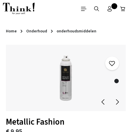
Ga naar de hoofdinhoud
Home
Onderhoud
onderhoudsmiddelen
Afbeeldingengalerij overslaan
Metallic Fashion
€ 9,95