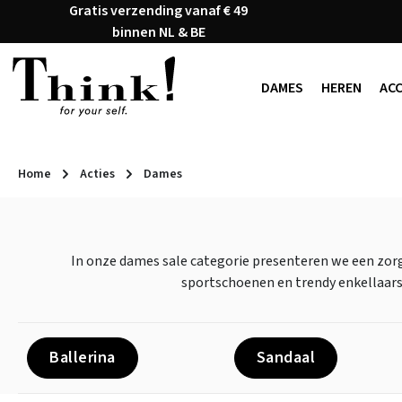
Gratis verzending vanaf € 49
naar de hoofdinhoud
Ga naar de zoekopdracht
Ga naar de hoofdnavigatie
binnen NL & BE
DAMES
HEREN
AC
Home
Acties
Dames
In onze dames sale categorie presenteren we een zor
sportschoenen en trendy enkellaarsj
Ballerina
Sandaal