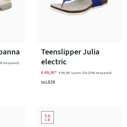
paars
Kleuren
Verkrijgbaar in vele maten
 panna
Teenslipper Julia
electric
5% bespaard)
€ 49,95*
€ 99,90*
voorm. EIA
(50% bespaard)
incl. BTW