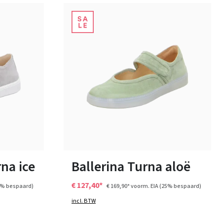
zwart
beige
Kleuren
Verkrijgbaar in vele maten
na ice
Ballerina Turna aloë
€ 127,40*
5% bespaard)
€ 169,90*
voorm. EIA
(25% bespaard)
incl. BTW