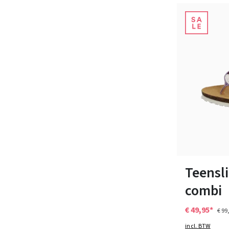
Kleuren
Verkrijgbaar i
Teensli
combi
€ 49,95*
€ 99
incl. BTW