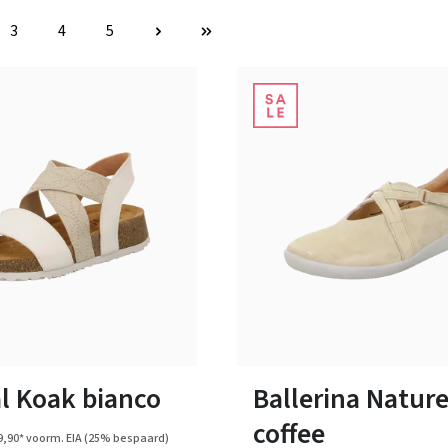
3
4
5
na
Pagina
Pagina
Pagina
zwart
bruin
blauw
rood
zwar
Kleuren
Verkrijgbaar in vele maten
l Koak bianco
Ballerina Nature
coffee
9,90*
voorm. EIA
(25% bespaard)