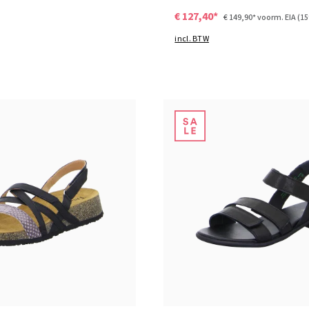
€ 127,40*
€ 149,90*
voorm. EIA
(1
incl. BTW
groen
6 Kleuren
n vele maten
37
42