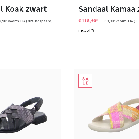
l Koak zwart
Sandaal Kamaa 
€ 118,90*
9,90*
voorm. EIA
(30% bespaard)
€ 139,90*
voorm. EIA
(1
incl. BTW