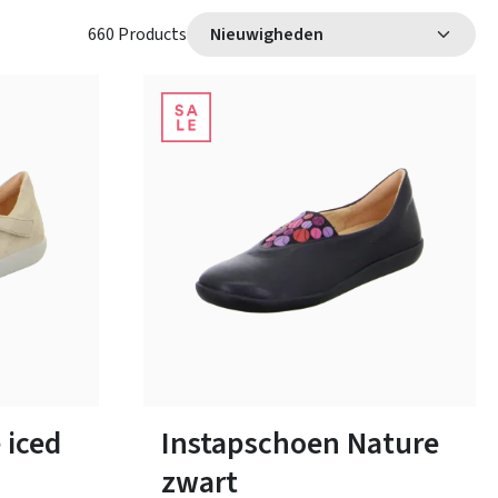
660 Products
t
beige
rood
Kleuren
Verkrijgbaar in vele maten
 iced
Instapschoen Nature
zwart