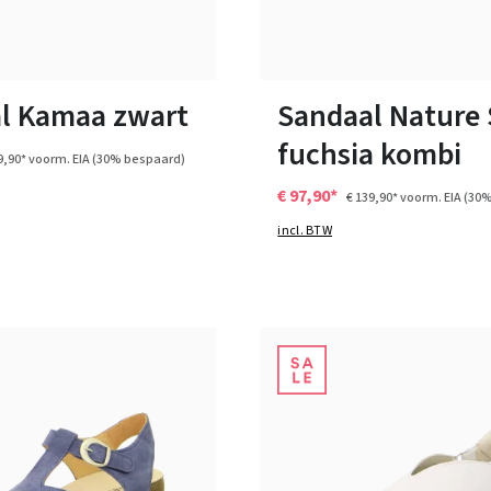
zwart
blauw
beige
paars
blauw
wit
Kleuren
n vele maten
Verkrijgbaar in vele maten
l Kamaa zwart
Sandaal Nature
fuchsia kombi
9,90*
voorm. EIA
(30% bespaard)
€ 97,90*
€ 139,90*
voorm. EIA
(30%
incl. BTW