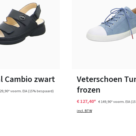
17 Kleuren
n vele maten
Verkrijgbaar in vele maten
l Cambio zwart
Veterschoen Tu
frozen
129,90*
voorm. EIA
(15% bespaard)
€ 127,40*
€ 149,90*
voorm. EIA
(1
incl. BTW