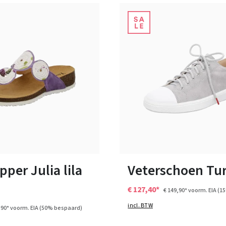
blauw
17 Kleuren
n vele maten
Verkrijgbaar in vele maten
pper Julia lila
Veterschoen Tur
€ 127,40*
€ 149,90*
voorm. EIA
(1
incl. BTW
,90*
voorm. EIA
(50% bespaard)