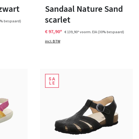
zwart
Sandaal Nature Sand
scarlet
5% bespaard)
€ 97,90*
€ 139,90*
voorm. EIA
(30% bespaard)
incl. BTW