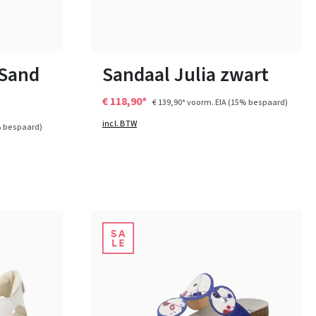
6 Kleuren
Verkrijgbaar in vele maten
 Sand
Sandaal Julia zwart
€ 118,90*
€ 139,90*
voorm. EIA
(15% bespaard)
incl. BTW
 bespaard)