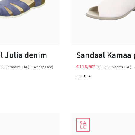
6 Kleuren
9 Kleuren
n vele maten
Verkrijgbaar in vele maten
l Julia denim
Sandaal Kamaa
€ 118,90*
139,90*
voorm. EIA
(15% bespaard)
€ 139,90*
voorm. EIA
(1
incl. BTW