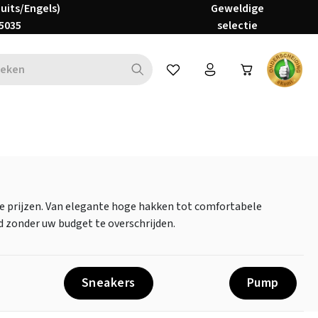
Duits/Engels)
Geweldige
5035
selectie
Je hebt 0 items op je verlanglijs
e prijzen. Van elegante hoge hakken tot comfortabele
d zonder uw budget te overschrijden.
Sneakers
Pump