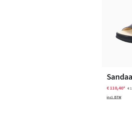
Verkrijgbaar i
Sandaa
€ 110,40*
€ 
incl. BTW