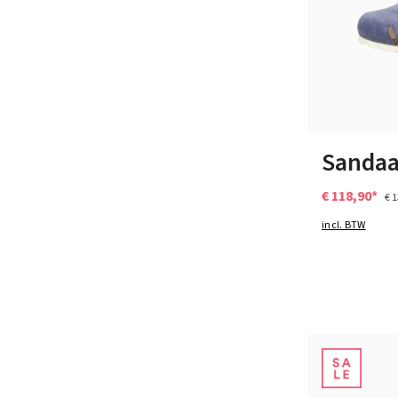
Verkrijgbaar i
Sandaa
€ 118,90*
€ 
incl. BTW