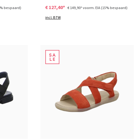
€ 127,40*
5% bespaard)
€ 149,90*
voorm. EIA
(15% bespaard)
incl. BTW
blauw
zwart
bruin
Kleuren
Verkrijgbaar in vele maten