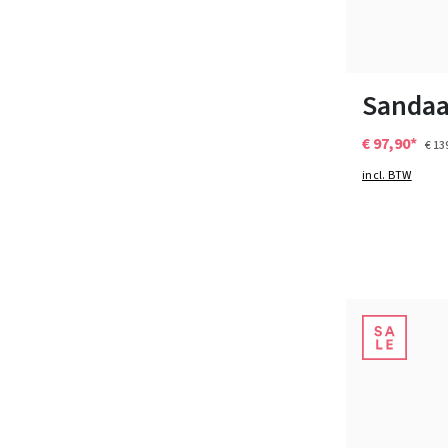
Kleuren
Verkrijgbaar i
Sandaa
€ 97,90*
€ 13
incl. BTW