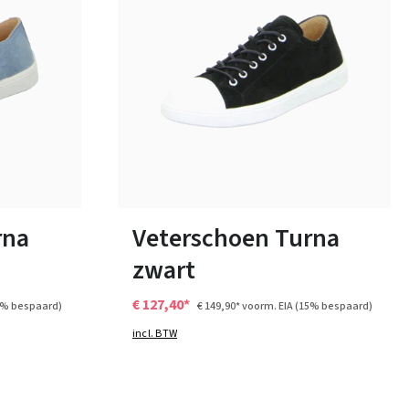
17 Kleuren
Verkrijgbaar in vele maten
rna
Veterschoen Turna
zwart
€ 127,40*
5% bespaard)
€ 149,90*
voorm. EIA
(15% bespaard)
incl. BTW