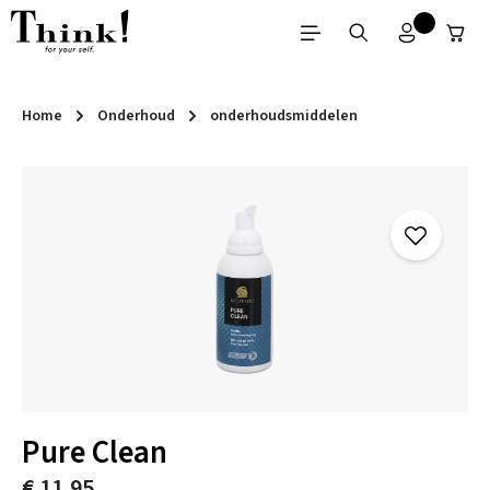
Ga naar de hoofdinhoud
Home
Onderhoud
onderhoudsmiddelen
Afbeeldingengalerij overslaan
Pure Clean
€ 11,95