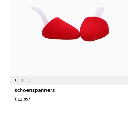
1
2
3
schoenspanners
€ 11,95*