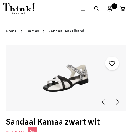
Ga naar de hoofdinhoud
Home
Dames
Sandaal enkelband
Afbeeldingengalerij overslaan
Sandaal Kamaa zwart wit
%