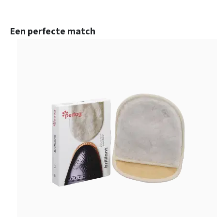
Productgalerij overslaan
Een perfecte match