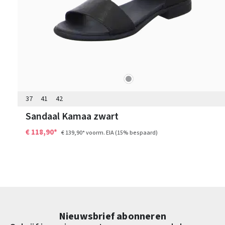
grijs
Kleuren
37
41
42
Sandaal Kamaa zwart
€ 118,90*
€ 139,90*
voorm. EIA
(15% bespaard)
Nieuwsbrief abonneren