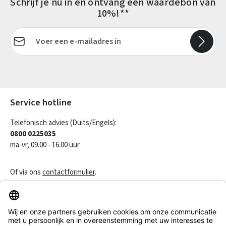
Schrijf je nu in en ontvang een waardebon van
10%!**
E-mailadres*
Velden gemarkeerd met asterisks (*) zijn verplicht.
Service hotline
Telefonisch advies (Duits/Engels):
0800 0225035
ma-vr, 09.00 - 16.00 uur
Of via ons
contactformulier
.
Een contract herroepen