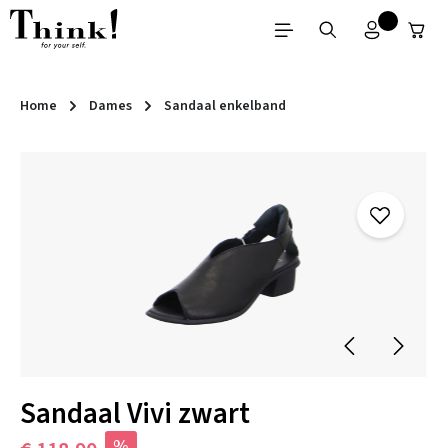
Ga naar de hoofdinhoud
Home
Dames
Sandaal enkelband
Afbeeldingengalerij overslaan
Sandaal Vivi zwart
%