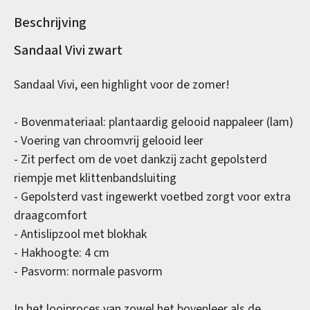
Beschrijving
Productinformatie
Sandaal Vivi zwart
Sandaal Vivi, een highlight voor de zomer!
- Bovenmateriaal: plantaardig gelooid nappaleer (lam)
- Voering van chroomvrij gelooid leer
- Zit perfect om de voet dankzij zacht gepolsterd
riempje met klittenbandsluiting
- Gepolsterd vast ingewerkt voetbed zorgt voor extra
draagcomfort
- Antislipzool met blokhak
- Hakhoogte: 4 cm
- Pasvorm: normale pasvorm
In het looiproces van zowel het bovenleer als de