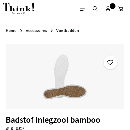
Ga naar de hoofdinhoud
Home
Accessoires
Voetbedden
Afbeeldingengalerij overslaan
Badstof inlegzool bamboo
€ 8,95*