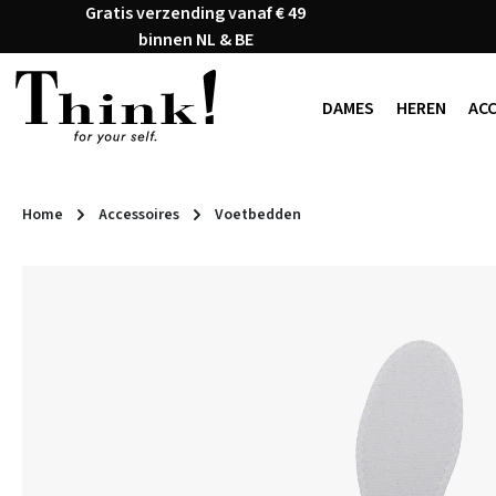
Gratis verzending vanaf € 49
naar de hoofdinhoud
Ga naar de zoekopdracht
Ga naar de hoofdnavigatie
binnen NL & BE
DAMES
HEREN
AC
Home
Accessoires
Voetbedden
Afbeeldingengalerij overslaan