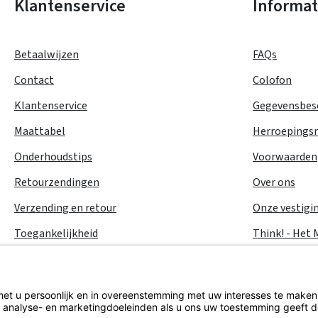
Klantenservice
Informat
Betaalwijzen
FAQs
Contact
Colofon
Klantenservice
Gegevensbes
Maattabel
Herroepings
Onderhoudstips
Voorwaarden
Retourzendingen
Over ons
Verzending en retour
Onze vestigi
Toegankelijkheid
Think! - Het 
Taxatie