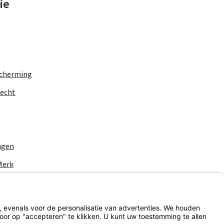
ie
cherming
recht
ngen
Merk