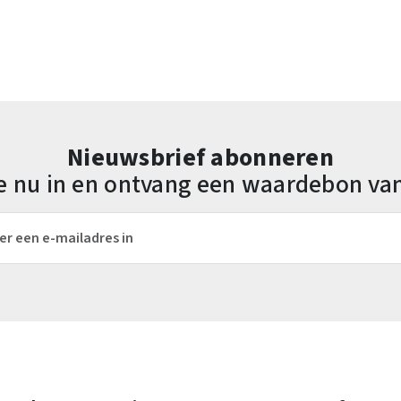
Nieuwsbrief abonneren
 je nu in en ontvang een waardebon va
es*
Velden gemarkeerd met asterisks (*) zijn verplicht.