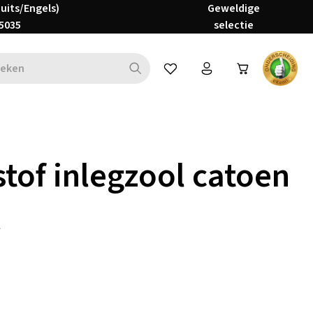
Duits/Engels)
Geweldige
5035
selectie
Je hebt 0 items op je verlanglijs
tof inlegzool catoen
*