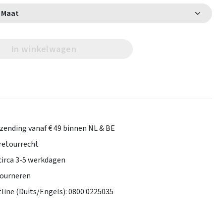
Selecteer Maat
In winkelwagen
rzending vanaf € 49 binnen NL & BE
retourrecht
 circa 3-5 werkdagen
tourneren
tline (Duits/Engels): 0800 0225035