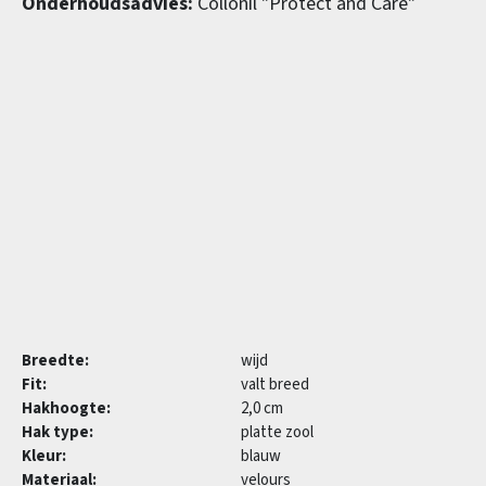
Onderhoudsadvies:
Collonil "Protect and Care"
Breedte:
wijd
Fit:
valt breed
Hakhoogte:
2,0 cm
Hak type:
platte zool
Kleur:
blauw
Materiaal:
velours