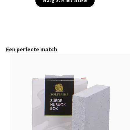
Vraag over het artikel
Productgalerij overslaan
Een perfecte match