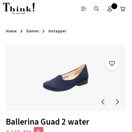
Ga naar de hoofdinhoud
Home
Dames
Instapper
Afbeeldingengalerij overslaan
Ballerina Guad 2 water
%