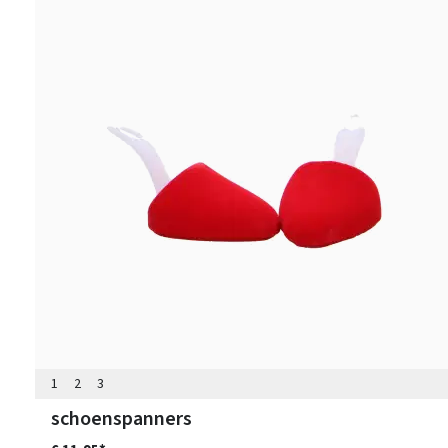
1
2
3
schoenspanners