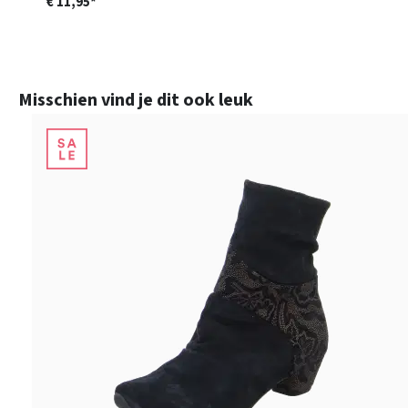
€ 11,95*
Productgalerij overslaan
Misschien vind je dit ook leuk