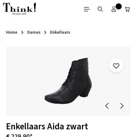
Ga naar de hoofdinhoud
Home
Dames
Enkellaars
Afbeeldingengalerij overslaan
Enkellaars Aida zwart
€ 229,90*