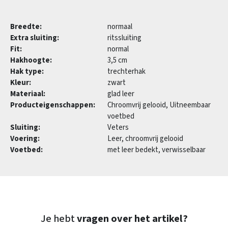
Breedte:
normaal
Extra sluiting:
ritssluiting
Fit:
normal
Hakhoogte:
3,5 cm
Hak type:
trechterhak
Kleur:
zwart
Materiaal:
glad leer
Producteigenschappen:
Chroomvrij gelooid, Uitneembaar
voetbed
Sluiting:
Veters
Voering:
Leer, chroomvrij gelooid
Voetbed:
met leer bedekt, verwisselbaar
Je hebt
vragen over het artikel?