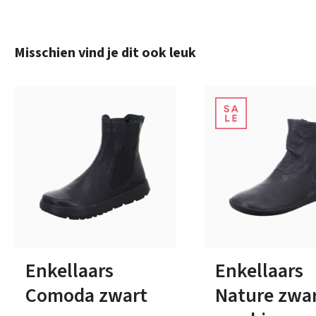
Productgalerij overslaan
Misschien vind je dit ook leuk
zwart
bruin
blauw
rood
zwart
brui
Kleuren
Kleuren
Verkrijgbaar in vele maten
Verkrijgbaar in vele ma
Enkellaars
Enkellaars
Comoda zwart
Nature zwa