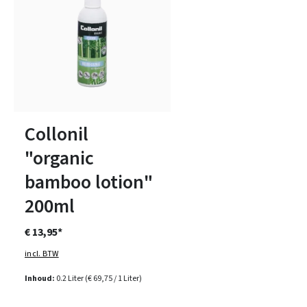
Collonil
"organic
bamboo lotion"
200ml
€ 13,95*
incl. BTW
Inhoud:
0.2 Liter
(€ 69,75 / 1 Liter)