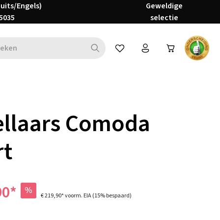
Duits/Engels)
Geweldige
5035
selectie
Je hebt 0 items op je verlanglijs
ellaars Comoda
rt
90*
%
€ 219,90*
voorm. EIA
(15% bespaard)