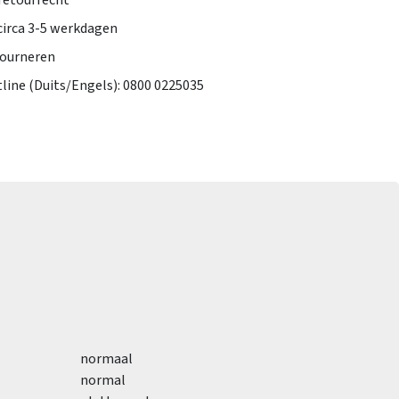
retourrecht
 circa 3-5 werkdagen
tourneren
tline (Duits/Engels): 0800 0225035
normaal
normal