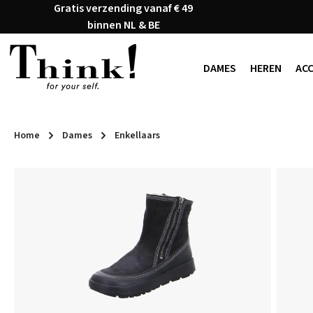
Gratis verzending vanaf € 49
naar de hoofdinhoud
Ga naar de zoekopdracht
Ga naar de hoofdnavigatie
binnen NL & BE
DAMES
HEREN
AC
Home
Dames
Enkellaars
Afbeeldingengalerij overslaan