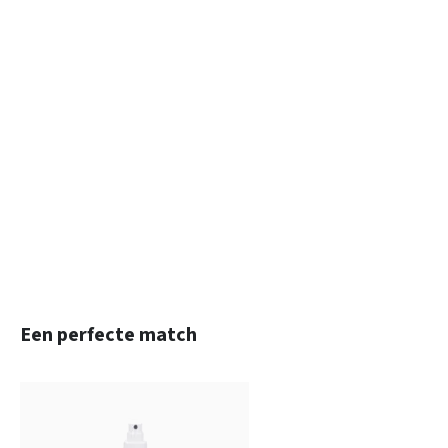
Productgalerij overslaan
Een perfecte match