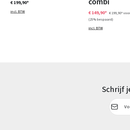
combi
€ 199,90*
incl. BTW
€ 149,90*
€ 199,90*
voor
(25% bespaard)
incl. BTW
Schrijf
E-mailadr