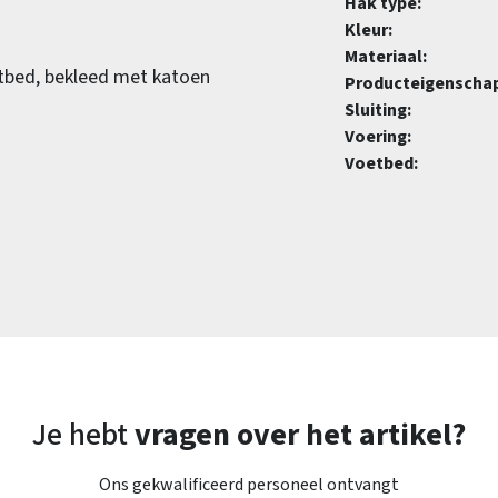
Hak type:
Kleur:
Materiaal:
tbed, bekleed met katoen
Producteigenscha
Sluiting:
Voering:
Voetbed:
Je hebt
vragen over het artikel?
Ons gekwalificeerd personeel ontvangt