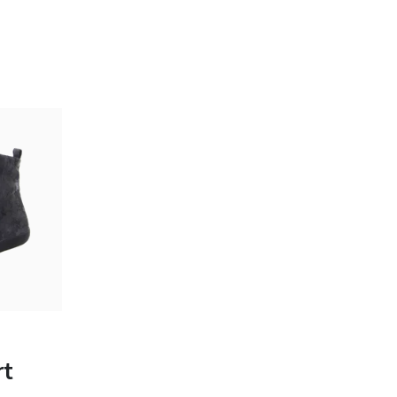
n
ten
rt