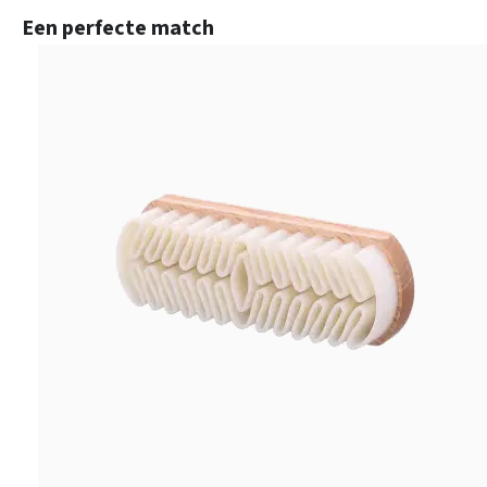
Productgalerij overslaan
Een perfecte match