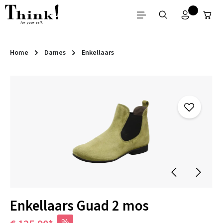
Ga naar de hoofdinhoud
Home
Dames
Enkellaars
Afbeeldingengalerij overslaan
Enkellaars Guad 2 mos
%