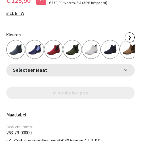
€ 125,90*
€ 179,90*
voorm. EIA
(30% bespaard)
incl. BTW
Kleuren
❯
Selecteer Maat
In winkelwagen
Maattabel
Productnummer:
263-79-00000