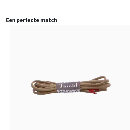
Productgalerij overslaan
Een perfecte match