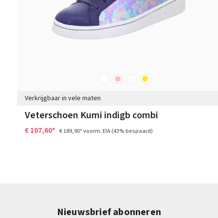
wit
roze
overige
geel
Kleuren
Verkrijgbaar in vele maten
Veterschoen Kumi indigb combi
€ 107,60*
€ 189,90*
voorm. EIA
(43% bespaard)
Nieuwsbrief abonneren