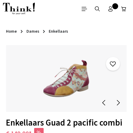
Ga naar de hoofdinhoud
Home
Dames
Enkellaars
Afbeeldingengalerij overslaan
Enkellaars Guad 2 pacific combi
%