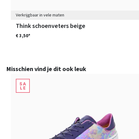
Verkrijgbaar in vele maten
Think schoenveters beige
€ 3,50*
Productgalerij overslaan
Misschien vind je dit ook leuk