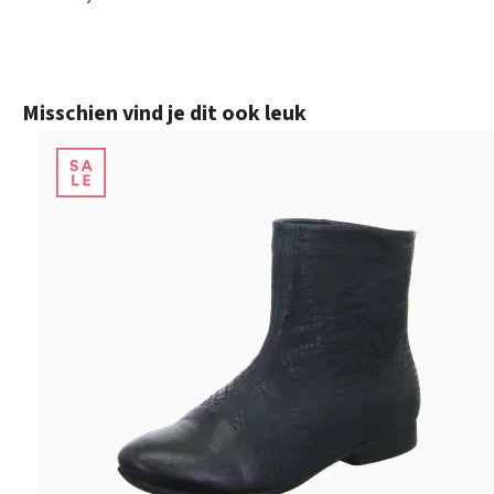
Productgalerij overslaan
Misschien vind je dit ook leuk