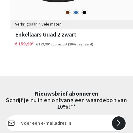
bruin
blauw
zwart
Kleuren
Verkrijgbaar in vele maten
Enkellaars Guad 2 zwart
€ 159,90*
€ 199,90*
voorm. EIA
(20% bespaard)
Nieuwsbrief abonneren
Schrijf je nu in en ontvang een waardebon van
10%!**
E-mailadres*