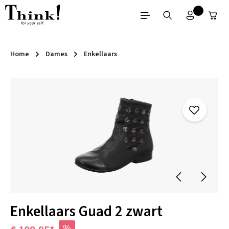
Ga naar de hoofdinhoud
Home
Dames
Enkellaars
Afbeeldingengalerij overslaan
Enkellaars Guad 2 zwart
%