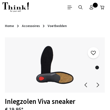
Ga naar de hoofdinhoud
Home
Accessoires
Voetbedden
Afbeeldingengalerij overslaan
Inlegzolen Viva sneaker
€ 19,95*