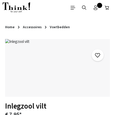
Ga naar de hoofdinhoud
Home
Accessoires
Voetbedden
Afbeeldingengalerij overslaan
Inlegzool vilt
€ 7,95*