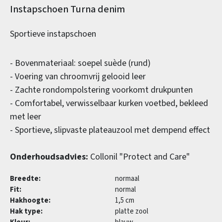
Productinformatie
Instapschoen Turna denim
Sportieve instapschoen
- Bovenmateriaal: soepel suède (rund)
- Voering van chroomvrij gelooid leer
- Zachte rondompolstering voorkomt drukpunten
- Comfortabel, verwisselbaar kurken voetbed, bekleed
met leer
- Sportieve, slipvaste plateauzool met dempend effect
Onderhoudsadvies:
Collonil "Protect and Care"
Breedte:
normaal
Fit:
normal
Hakhoogte:
1,5 cm
Hak type:
platte zool