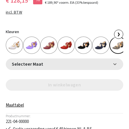
€ 128,15*
€ 189,90*
voorm. EIA
(33% bespaard)
incl. BTW
Kleuren
❯
Selecteer Maat
In winkelwagen
Maattabel
Productnummer:
221-04-00000