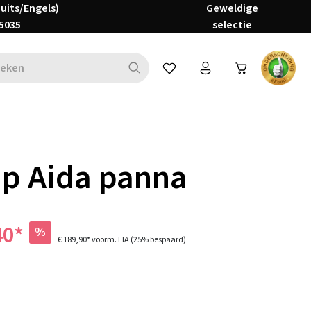
Duits/Engels)
Geweldige
5035
selectie
Je hebt 0 items op je verlanglijs
p Aida panna
40*
%
€ 189,90*
voorm. EIA
(25% bespaard)