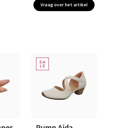
Vraag over het artikel
10 Kleuren
ten
Verkrijgbaar in vele maten
nner
Pump Aida