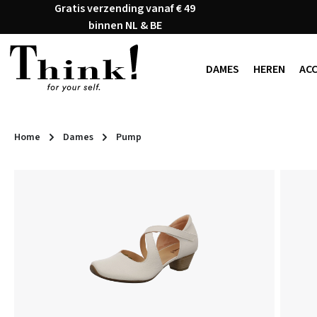
Gratis verzending vanaf € 49
naar de hoofdinhoud
Ga naar de zoekopdracht
Ga naar de hoofdnavigatie
binnen NL & BE
DAMES
HEREN
AC
Home
Dames
Pump
Afbeeldingengalerij overslaan