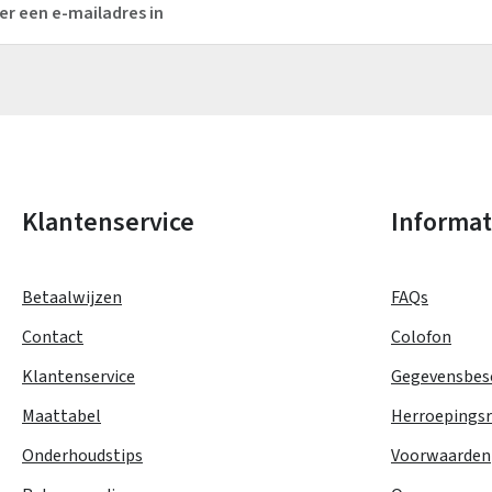
Velden gemarkeerd met asterisks (*) zijn verplicht.
Klantenservice
Informat
Betaalwijzen
FAQs
Contact
Colofon
Klantenservice
Gegevensbes
Maattabel
Herroepings
Onderhoudstips
Voorwaarden