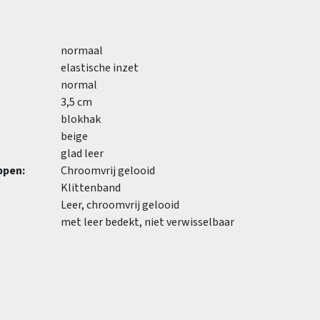
normaal
elastische inzet
normal
3,5 cm
blokhak
beige
glad leer
ppen:
Chroomvrij gelooid
Klittenband
Leer, chroomvrij gelooid
met leer bedekt, niet verwisselbaar