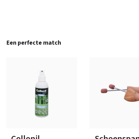
Productgalerij overslaan
Een perfecte match
Verkrijgbaar in vele ma
Collonil
Schoenspa