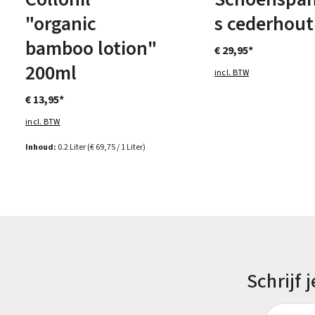
"organic
s cederhout
bamboo lotion"
€ 29,95*
200ml
incl. BTW
€ 13,95*
incl. BTW
Inhoud:
0.2 Liter
(€ 69,75 / 1 Liter)
Schrijf
E-mailadr