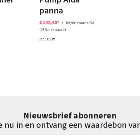
panna
€ 142,40*
€ 189,90*
voorm. EIA
(25% bespaard)
incl. BTW
Nieuwsbrief abonneren
 je nu in en ontvang een waardebon va
es*