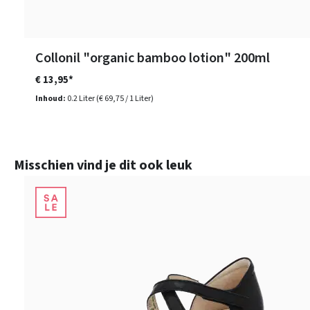
Collonil "organic bamboo lotion" 200ml
€ 13,95*
Inhoud:
0.2 Liter
(€ 69,75 / 1 Liter)
Productgalerij overslaan
Misschien vind je dit ook leuk