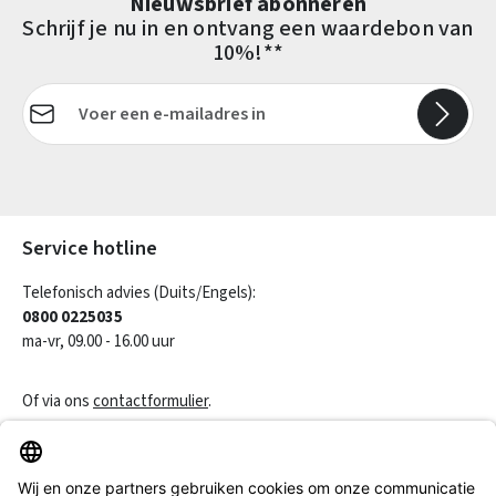
Nieuwsbrief abonneren
Schrijf je nu in en ontvang een waardebon van
10%!**
E-mailadres*
Velden gemarkeerd met asterisks (*) zijn verplicht.
Service hotline
Telefonisch advies (Duits/Engels):
0800 0225035
ma-vr, 09.00 - 16.00 uur
Of via ons
contactformulier
.
Een contract herroepen