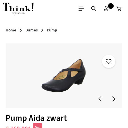
Ga naar de hoofdinhoud
Home
Dames
Pump
Afbeeldingengalerij overslaan
Pump Aida zwart
%