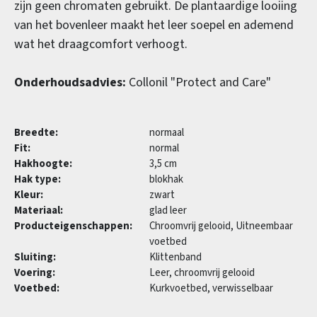
zijn geen chromaten gebruikt. De plantaardige looiing
van het bovenleer maakt het leer soepel en ademend
wat het draagcomfort verhoogt.
Onderhoudsadvies:
Collonil "Protect and Care"
Breedte:
normaal
Fit:
normal
Hakhoogte:
3,5 cm
Hak type:
blokhak
Kleur:
zwart
Materiaal:
glad leer
Producteigenschappen:
Chroomvrij gelooid, Uitneembaar
voetbed
Sluiting:
Klittenband
Voering:
Leer, chroomvrij gelooid
Voetbed:
Kurkvoetbed, verwisselbaar