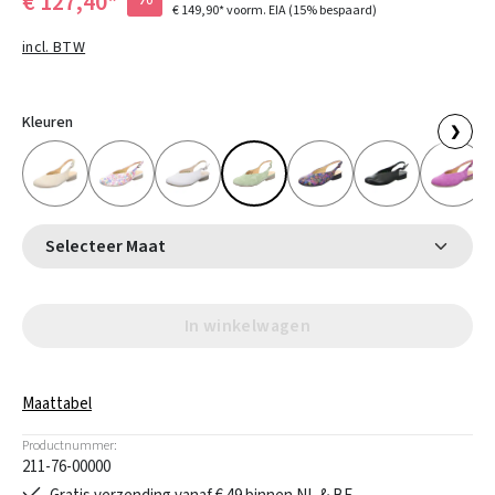
€ 127,40*
€ 149,90*
voorm. EIA
(15% bespaard)
incl. BTW
Kleuren
❯
Selecteer Maat
In winkelwagen
Maattabel
Productnummer:
211-76-00000