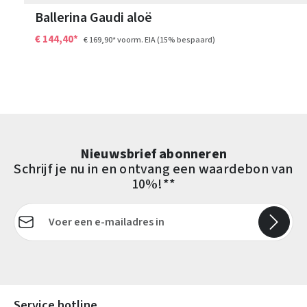
Ballerina Gaudi aloë
€ 144,40*
€ 169,90*
voorm. EIA
(15% bespaard)
Nieuwsbrief abonneren
Schrijf je nu in en ontvang een waardebon van
10%!**
E-mailadres*
Velden gemarkeerd met asterisks (*) zijn verplicht.
Service hotline