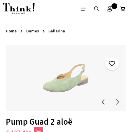
Ga naar de hoofdinhoud
Home
Dames
Ballerina
Afbeeldingengalerij overslaan
Pump Guad 2 aloë
%