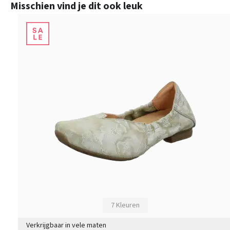
Productgalerij overslaan
Misschien vind je dit ook leuk
7 Kleuren
Verkrijgbaar in vele maten