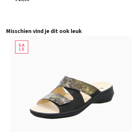
Productgalerij overslaan
Misschien vind je dit ook leuk