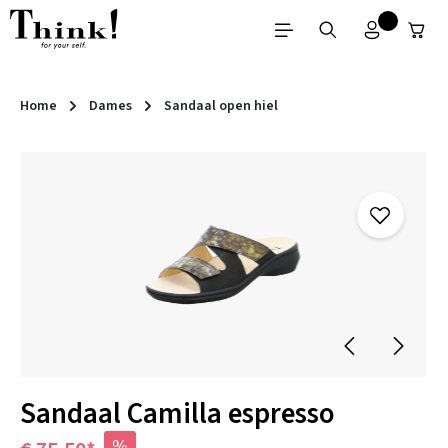
Ga naar de hoofdinhoud
Home
Dames
Sandaal open hiel
Afbeeldingengalerij overslaan
Sandaal Camilla espresso
%