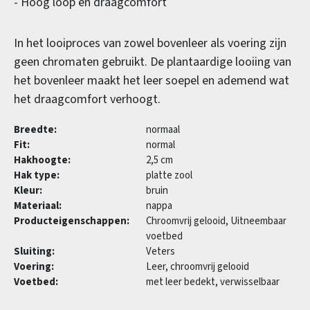
- Hoog loop en draagcomfort
In het looiproces van zowel bovenleer als voering zijn
geen chromaten gebruikt. De plantaardige looiing van
het bovenleer maakt het leer soepel en ademend wat
het draagcomfort verhoogt.
Breedte:
normaal
Fit:
normal
Hakhoogte:
2,5 cm
Hak type:
platte zool
Kleur:
bruin
Materiaal:
nappa
Producteigenschappen:
Chroomvrij gelooid, Uitneembaar
voetbed
Sluiting:
Veters
Voering:
Leer, chroomvrij gelooid
Voetbed:
met leer bedekt, verwisselbaar