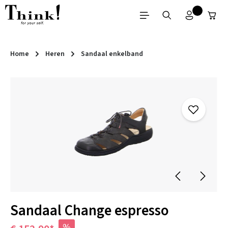
Ga naar de hoofdinhoud
Home
Heren
Sandaal enkelband
Afbeeldingengalerij overslaan
Sandaal Change espresso
%