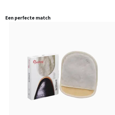
Productgalerij overslaan
Een perfecte match