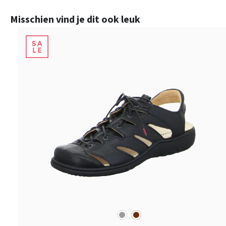
Productgalerij overslaan
Misschien vind je dit ook leuk
grijs
bruin
Kleuren