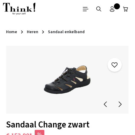
Ga naar de hoofdinhoud
Home
Heren
Sandaal enkelband
Afbeeldingengalerij overslaan
Sandaal Change zwart
%