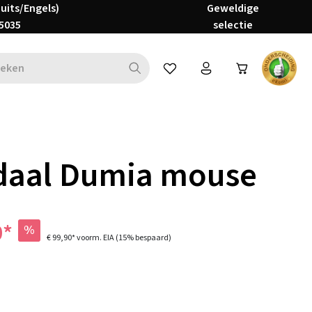
Duits/Engels)
Geweldige
5035
selectie
Je hebt 0 items op je verlanglijs
daal Dumia mouse
0*
%
€ 99,90*
voorm. EIA
(15% bespaard)