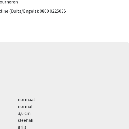
tourneren
tline (Duits/Engels): 0800 0225035
normaal
normal
3,0 cm
sleehak
grijs