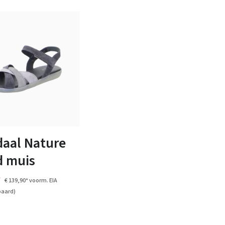
bruin
blauw
zwart
wit
baar in vele maten
aal Nature
d muis
*
€ 139,90*
voorm. EIA
paard)