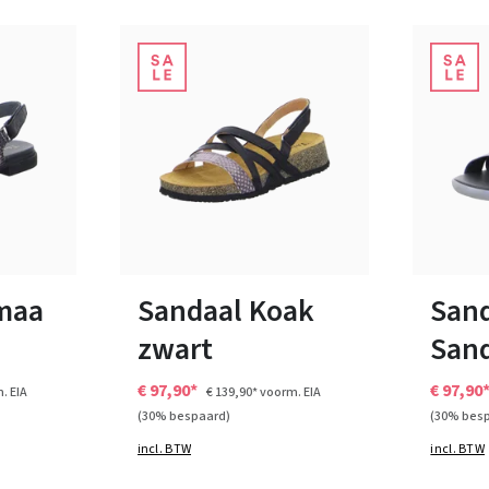
e
paars
groen
Kleuren
Kleuren
ten
Verkrijgbaar in vele maten
Verkrijg
maa
Sandaal Koak
Sand
zwart
San
€ 97,90*
€ 97,90
. EIA
€ 139,90*
voorm. EIA
(30% bespaard)
(30% bes
incl. BTW
incl. BTW