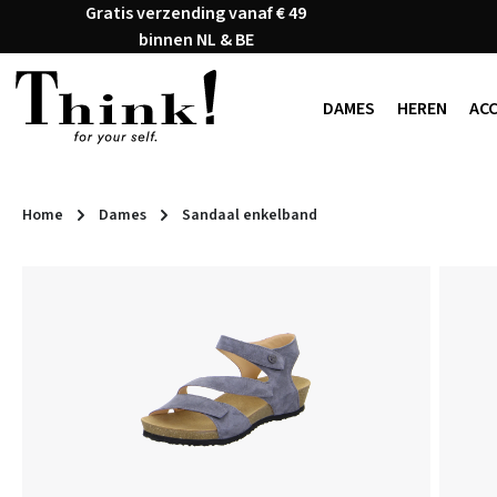
Gratis verzending vanaf € 49
naar de hoofdinhoud
Ga naar de zoekopdracht
Ga naar de hoofdnavigatie
binnen NL & BE
DAMES
HEREN
AC
Home
Dames
Sandaal enkelband
Afbeeldingengalerij overslaan