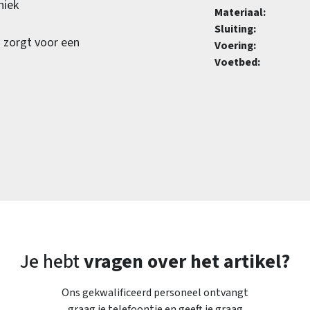
niek
Materiaal:
Sluiting:
n zorgt voor een
Voering:
Voetbed:
Je hebt
vragen over het artikel?
Ons gekwalificeerd personeel ontvangt
graag je telefoontje en geeft je graag