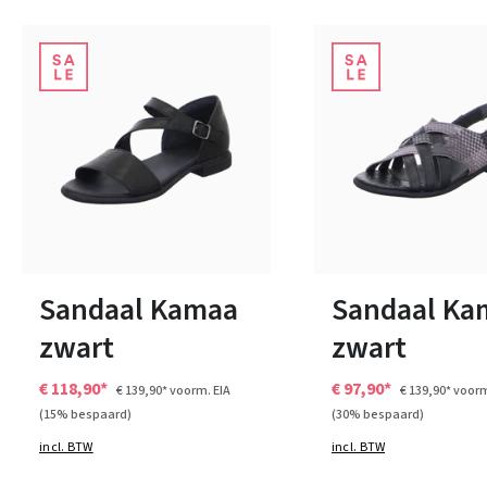
grijs
zwart
blauw
beig
Kleuren
Kleuren
37
41
Verkrijgbaar in vele ma
Sandaal Kamaa
Sandaal Ka
zwart
zwart
€ 118,90*
€ 97,90*
€ 139,90*
voorm. EIA
€ 139,90*
voorm
(15% bespaard)
(30% bespaard)
incl. BTW
incl. BTW