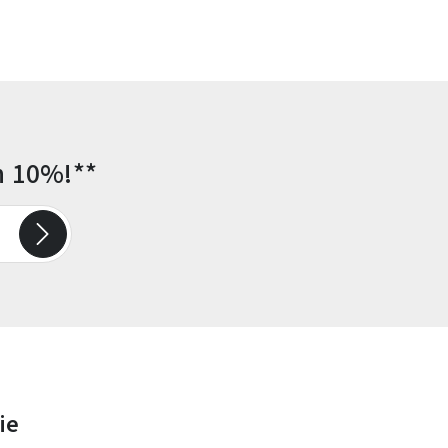
n 10%!**
ie