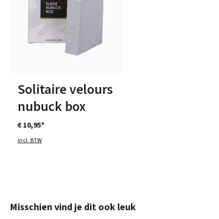
Solitaire velours
nubuck box
€ 10,95*
incl. BTW
Productgalerij overslaan
Misschien vind je dit ook leuk