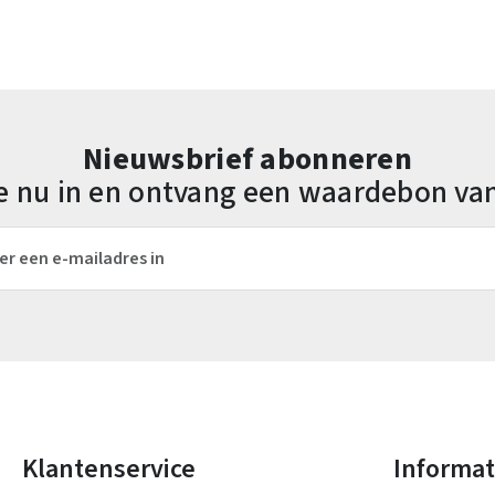
Nieuwsbrief abonneren
 je nu in en ontvang een waardebon va
es*
Velden gemarkeerd met asterisks (*) zijn verplicht.
Klantenservice
Informat