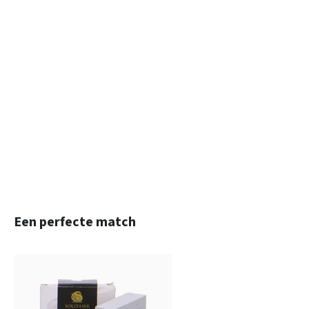
Productgalerij overslaan
Een perfecte match