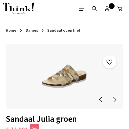
Ga naar de hoofdinhoud
Home
Dames
Sandaal open hiel
Afbeeldingengalerij overslaan
Sandaal Julia groen
%