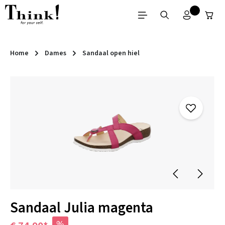
Ga naar de hoofdinhoud
Home
Dames
Sandaal open hiel
Afbeeldingengalerij overslaan
Sandaal Julia magenta
%