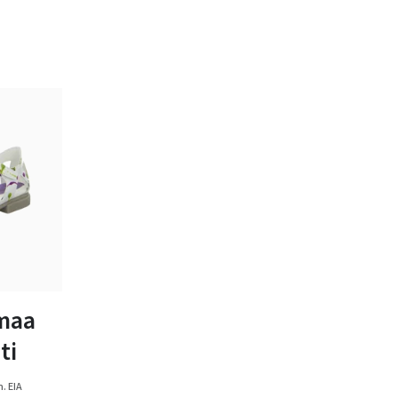
zwart
maa
ti
. EIA