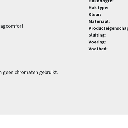
Hakhoogte:
Hak type:
Kleur:
Materiaal:
raagcomfort
Producteigenscha
Sluiting:
Voering:
Voetbed:
ijn geen chromaten gebruikt.