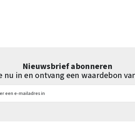
Nieuwsbrief abonneren
 je nu in en ontvang een waardebon va
es*
Velden gemarkeerd met asterisks (*) zijn verplicht.