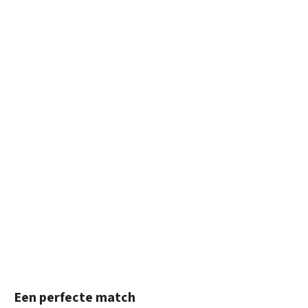
Productgalerij overslaan
Een perfecte match