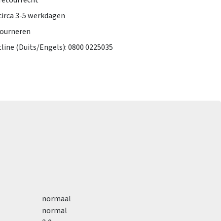
retourrecht
 circa 3-5 werkdagen
tourneren
tline (Duits/Engels): 0800 0225035
normaal
normal