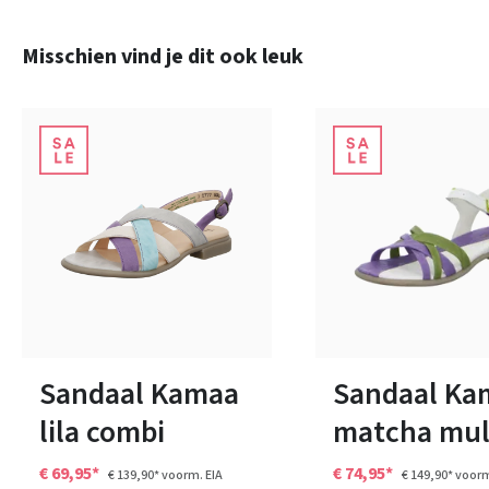
Productgalerij overslaan
Misschien vind je dit ook leuk
zwart
overige
groen
geel
Kleuren
Kleuren
36
36
38
41
Sandaal Kamaa
Sandaal Ka
lila combi
matcha mul
€ 69,95*
€ 74,95*
€ 139,90*
voorm. EIA
€ 149,90*
voorm