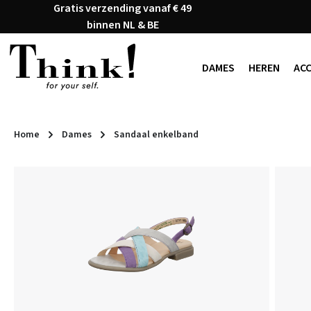
Gratis verzending vanaf € 49
naar de hoofdinhoud
Ga naar de zoekopdracht
Ga naar de hoofdnavigatie
binnen NL & BE
DAMES
HEREN
AC
Home
Dames
Sandaal enkelband
Afbeeldingengalerij overslaan