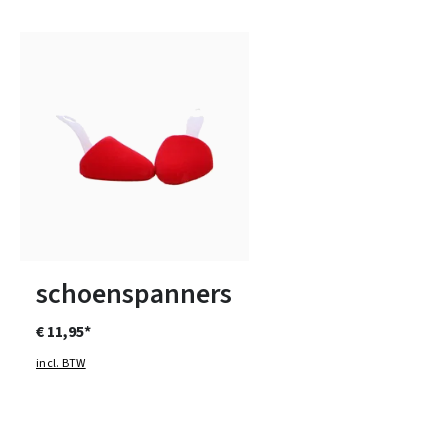
1
2
3
schoenspanners
€ 11,95*
incl. BTW