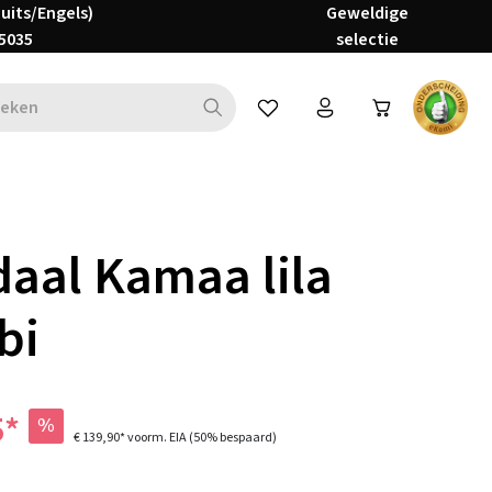
Duits/Engels)
Geweldige
5035
selectie
Je hebt 0 items op je verlanglijs
aal Kamaa lila
bi
5*
%
€ 139,90*
voorm. EIA
(50% bespaard)