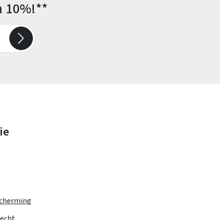
n 10%!**
ie
cherming
recht