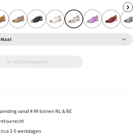
❯
Selecteer Maat
In winkelwagen
rzending vanaf € 49 binnen NL & BE
retourrecht
 circa 3-5 werkdagen