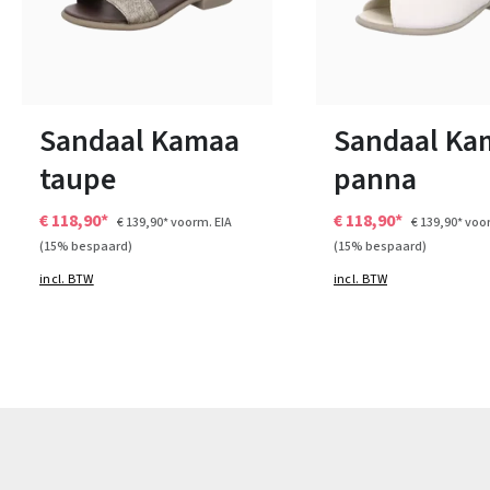
zwart
Kleuren
9 Kleuren
Verkrijgbaar in vele maten
Verkrijgbaar in vele ma
Sandaal Kamaa
Sandaal Ka
taupe
panna
€ 118,90*
€ 118,90*
€ 139,90*
voorm. EIA
€ 139,90*
voor
(15% bespaard)
(15% bespaard)
incl. BTW
incl. BTW