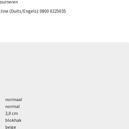
tourneren
tline (Duits/Engels): 0800 0225035
normaal
normal
2,0 cm
blokhak
beige