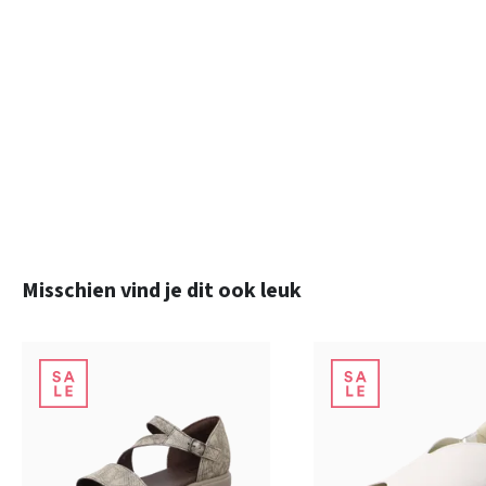
Productgalerij overslaan
Misschien vind je dit ook leuk