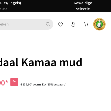
Duits/Engels)
Geweldige
5035
selectie
Je hebt 0 items op je verlanglijs
daal Kamaa mud
90*
%
€ 139,90*
voorm. EIA
(15% bespaard)