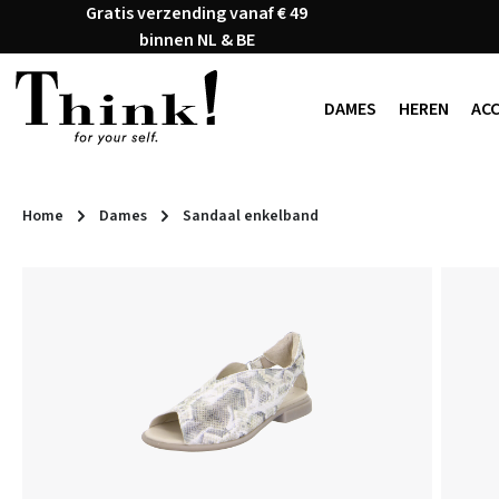
Gratis verzending vanaf € 49
naar de hoofdinhoud
Ga naar de zoekopdracht
Ga naar de hoofdnavigatie
binnen NL & BE
DAMES
HEREN
AC
Home
Dames
Sandaal enkelband
Afbeeldingengalerij overslaan