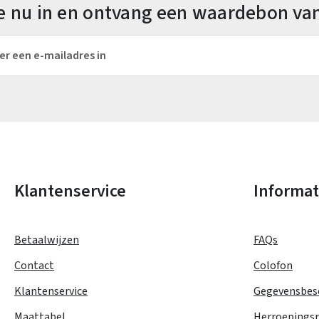
 je nu in en ontvang een waardebon va
es*
Velden gemarkeerd met asterisks (*) zijn verplicht.
Klantenservice
Informat
Betaalwijzen
FAQs
Contact
Colofon
Klantenservice
Gegevensbes
Maattabel
Herroepings