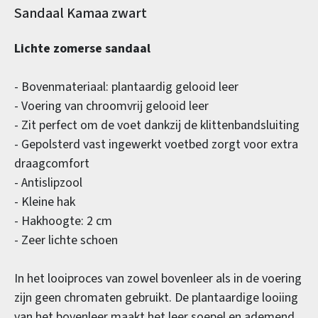
Productinformatie
Sandaal Kamaa zwart
Lichte zomerse sandaal
- Bovenmateriaal: plantaardig gelooid leer
- Voering van chroomvrij gelooid leer
- Zit perfect om de voet dankzij de klittenbandsluiting
- Gepolsterd vast ingewerkt voetbed zorgt voor extra
draagcomfort
- Antislipzool
- Kleine hak
- Hakhoogte: 2 cm
- Zeer lichte schoen
In het looiproces van zowel bovenleer als in de voering
zijn geen chromaten gebruikt. De plantaardige looiing
van het bovenleer maakt het leer soepel en ademend