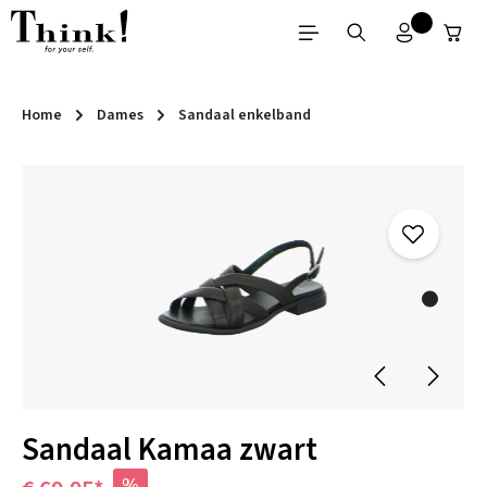
Ga naar de hoofdinhoud
Home
Dames
Sandaal enkelband
Afbeeldingengalerij overslaan
Sandaal Kamaa zwart
%