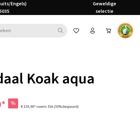
Duits/Engels)
Geweldige
5035
selectie
Je hebt 0 items op je verlanglijs
daal Koak aqua
0*
%
€ 139,90*
voorm. EIA
(30% bespaard)