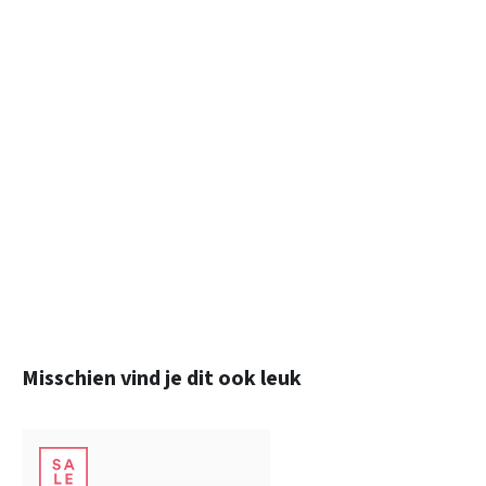
Productgalerij overslaan
Misschien vind je dit ook leuk