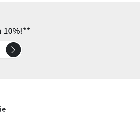
n 10%!**
ie