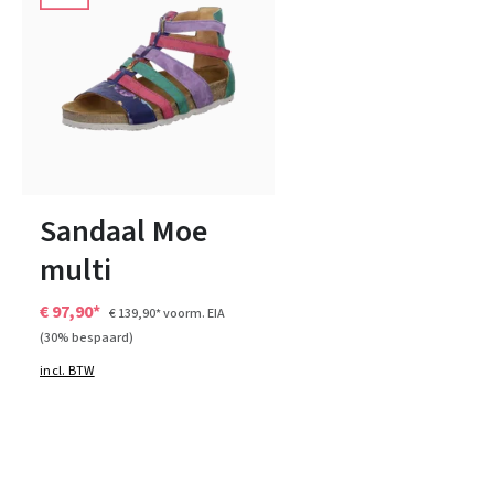
wit
overige
roze
geel
Kleuren
43
Sandaal Moe
multi
€ 97,90*
€ 139,90*
voorm. EIA
(30% bespaard)
incl. BTW