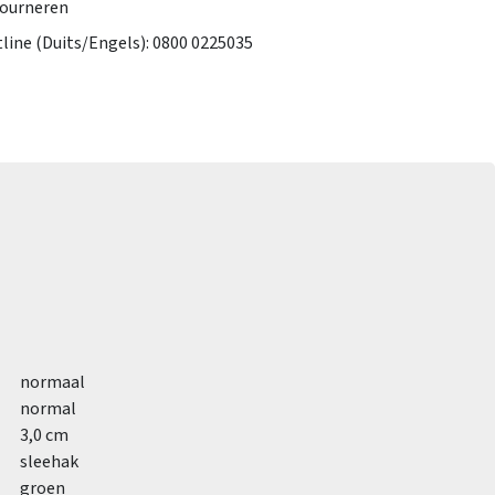
tourneren
tline (Duits/Engels): 0800 0225035
normaal
normal
3,0 cm
sleehak
groen