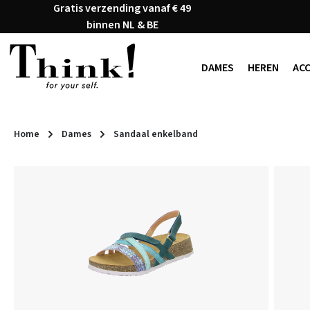
Gratis verzending vanaf € 49
naar de hoofdinhoud
Ga naar de zoekopdracht
Ga naar de hoofdnavigatie
binnen NL & BE
DAMES
HEREN
AC
Home
Dames
Sandaal enkelband
Afbeeldingengalerij overslaan