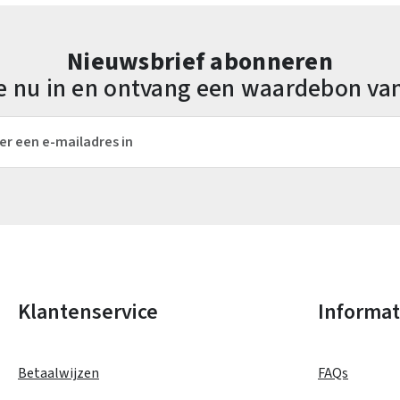
Nieuwsbrief abonneren
 je nu in en ontvang een waardebon va
es*
Velden gemarkeerd met asterisks (*) zijn verplicht.
Klantenservice
Informat
Betaalwijzen
FAQs