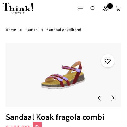
Ga naar de hoofdinhoud
Home
Dames
Sandaal enkelband
Afbeeldingengalerij overslaan
Sandaal Koak fragola combi
%