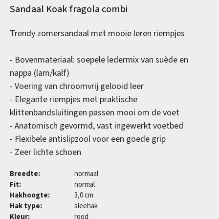
Productinformatie
Sandaal Koak fragola combi
Trendy zomersandaal met mooie leren riempjes
- Bovenmateriaal: soepele ledermix van suède en
nappa (lam/kalf)
- Voering van chroomvrij gelooid leer
- Elegante riempjes met praktische
klittenbandsluitingen passen mooi om de voet
- Anatomisch gevormd, vast ingewerkt voetbed
- Flexibele antislipzool voor een goede grip
- Zeer lichte schoen
Breedte:
normaal
Fit:
normal
Hakhoogte:
3,0 cm
Hak type:
sleehak
Kleur:
rood