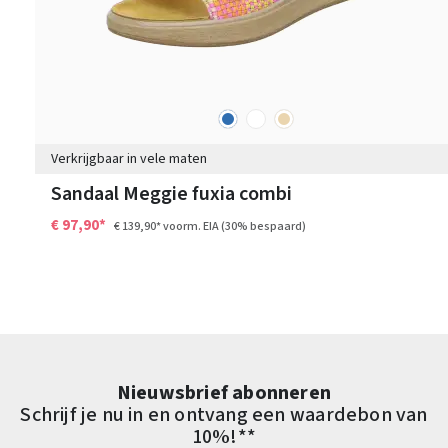
blauw
wit
beige
Kleuren
Verkrijgbaar in vele maten
Sandaal Meggie fuxia combi
€ 97,90*
€ 139,90*
voorm. EIA
(30% bespaard)
Nieuwsbrief abonneren
Schrijf je nu in en ontvang een waardebon van
10%!**