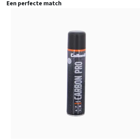
Productgalerij overslaan
Een perfecte match