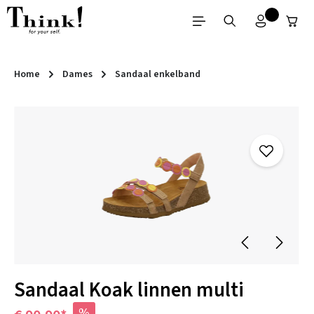
Ga naar de hoofdinhoud
Home
Dames
Sandaal enkelband
Afbeeldingengalerij overslaan
Sandaal Koak linnen multi
%