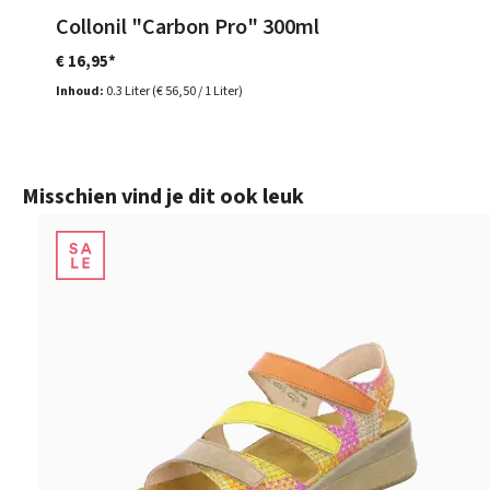
Collonil "Carbon Pro" 300ml
€ 16,95*
Inhoud:
0.3 Liter
(€ 56,50 / 1 Liter)
Productgalerij overslaan
Misschien vind je dit ook leuk