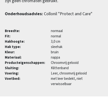
zijn geen chromaten gebruikt.
Onderhoudsadvies:
Collonil "Protect and Care"
Breedte:
normaal
Fit:
normal
Hakhoogte:
3,0 cm
Hak type:
sleehak
Kleur:
bruin
Materiaal:
nappa
Producteigenschappen:
Chroomvrij gelooid
Sluiting:
Klittenband
Voering:
Leer, chroomvrij gelooid
Voetbed:
met leer bedekt, niet
verwisselbaar