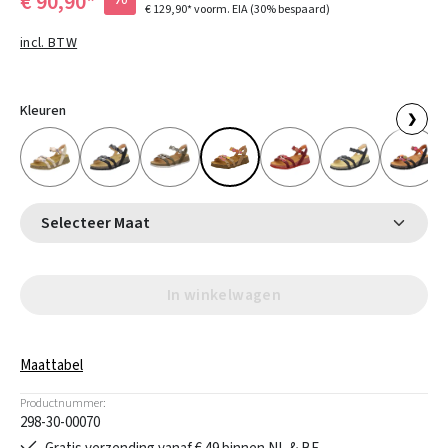
€ 90,90*
€ 129,90*
voorm. EIA
(30% bespaard)
incl. BTW
Kleuren
❯
Selecteer Maat
In winkelwagen
Maattabel
Productnummer:
298-30-00070