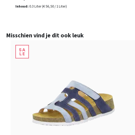
Inhoud:
0.3 Liter
(€ 56,50 / 1 Liter)
Productgalerij overslaan
Misschien vind je dit ook leuk