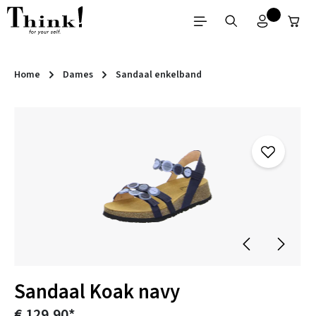
Ga naar de hoofdinhoud
Home
Dames
Sandaal enkelband
Afbeeldingengalerij overslaan
Sandaal Koak navy
€ 129,90*