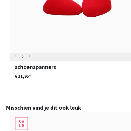
1
2
3
schoenspanners
€ 11,95*
Productgalerij overslaan
Misschien vind je dit ook leuk