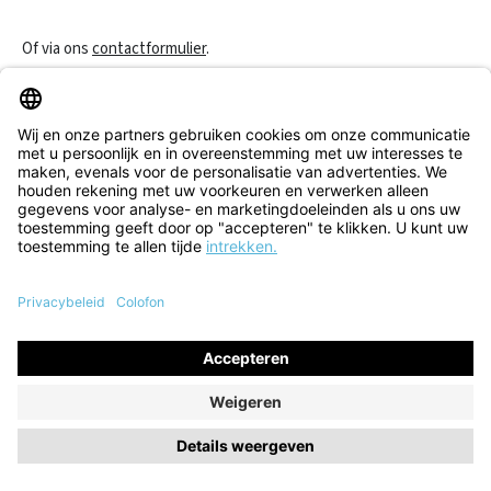
Of via ons
contactformulier
.
Een contract herroepen
Klantenservice
Informatie
Alle prijzen incl. btw plus
verzendkosten
en eventuele
bezorgkosten, indien niet anders vermeld.
© 2026 Think! Store