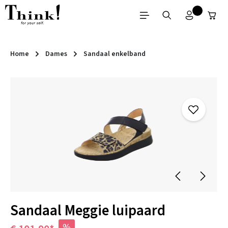
Ga naar de hoofdinhoud
Home
Dames
Sandaal enkelband
Afbeeldingengalerij overslaan
Sandaal Meggie luipaard
%