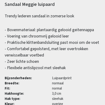
Productinformatie
Sandaal Meggie luipaard
Trendy lederen sandaal in zomerse look
- Bovenmateriaal: plantaardig gelooid geitennappa
- Voering van chroomvrij gelooid leer
- Praktische klittenbandsluiting past mooi om de voet
- Comfortabel gepolsterd, met leer overtrokken
verwisselbaar voetbed
- Zeer lichte schoen
- Flexibele antislipzool met sleehak
Bijzonderheden:
Luipaardprint
Breedte:
normaal
Fit:
normal
Hakhoogte:
3,0 cm
Hak type:
sleehak
Kleur:
overige