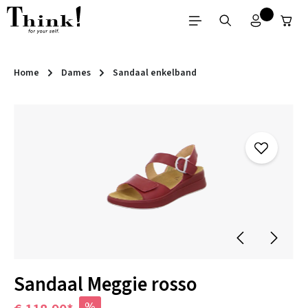
Ga naar de hoofdinhoud
Home
Dames
Sandaal enkelband
Afbeeldingengalerij overslaan
Sandaal Meggie rosso
%