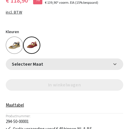
€ 118,90*
€ 139,90*
voorm. EIA
(15% bespaard)
incl. BTW
Kleuren
Selecteer Maat
In winkelwagen
Maattabel
Productnummer:
294-50-00001