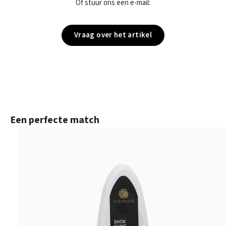
Of stuur ons een e-mail:
Vraag over het artikel
Productgalerij overslaan
Een perfecte match