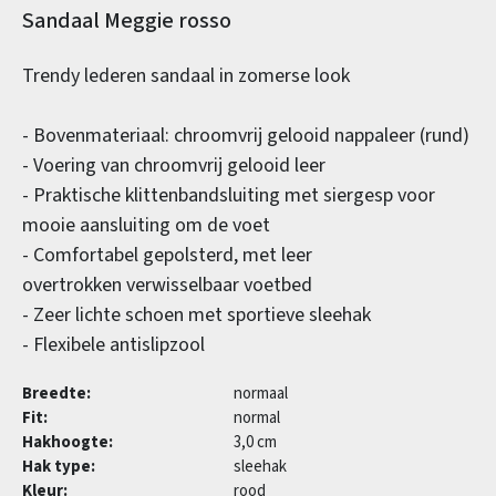
Productinformatie
Sandaal Meggie rosso
Trendy lederen sandaal in zomerse look
- Bovenmateriaal: chroomvrij gelooid nappaleer (rund)
- Voering van chroomvrij gelooid leer
- Praktische klittenbandsluiting met siergesp voor
mooie aansluiting om de voet
- Comfortabel gepolsterd, met leer
overtrokken verwisselbaar voetbed
- Zeer lichte schoen met sportieve sleehak
- Flexibele antislipzool
Breedte:
normaal
Fit:
normal
Hakhoogte:
3,0 cm
Hak type:
sleehak
Kleur:
rood