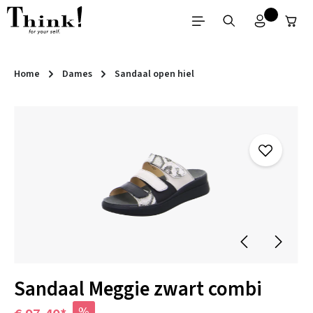
Ga naar de hoofdinhoud
Home
Dames
Sandaal open hiel
Afbeeldingengalerij overslaan
Sandaal Meggie zwart combi
%