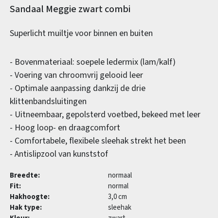
Productinformatie
Sandaal Meggie zwart combi
Superlicht muiltje voor binnen en buiten
- Bovenmateriaal: soepele ledermix (lam/kalf)
- Voering van chroomvrij gelooid leer
- Optimale aanpassing dankzij de drie
klittenbandsluitingen
- Uitneembaar, gepolsterd voetbed, bekeed met leer
- Hoog loop- en draagcomfort
- Comfortabele, flexibele sleehak strekt het been
- Antislipzool van kunststof
Breedte:
normaal
Fit:
normal
Hakhoogte:
3,0 cm
Hak type:
sleehak