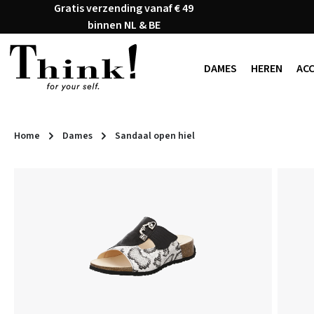
Gratis verzending vanaf € 49
naar de hoofdinhoud
Ga naar de zoekopdracht
Ga naar de hoofdnavigatie
binnen NL & BE
DAMES
HEREN
AC
Home
Dames
Sandaal open hiel
Afbeeldingengalerij overslaan