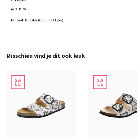
incl. BTW
Inhoud:
0.3 Liter
(€ 56,50 / 1 Liter)
Productgalerij overslaan
Misschien vind je dit ook leuk
overige
Kleuren