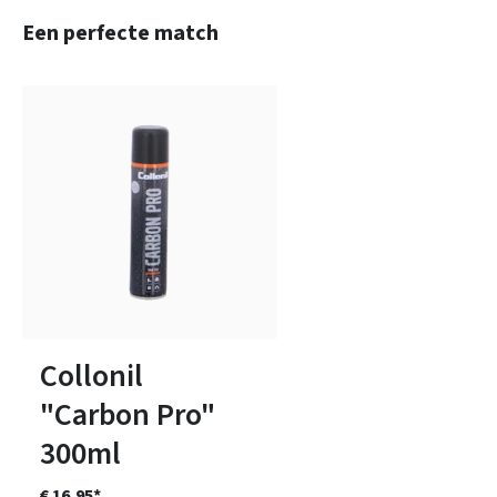
Productgalerij overslaan
Een perfecte match
Collonil
"Carbon Pro"
300ml
€ 16,95*