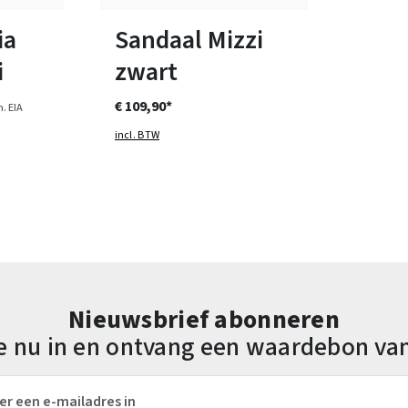
ten
Verkrijgbaar in vele maten
ia
Sandaal Mizzi
i
zwart
€ 109,90*
. EIA
incl. BTW
Nieuwsbrief abonneren
 je nu in en ontvang een waardebon va
es*