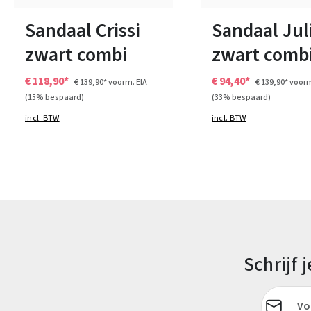
38
40
41
Verkrijgbaar in vele ma
Sandaal Crissi
Sandaal Jul
zwart combi
zwart comb
€ 118,90*
€ 94,40*
€ 139,90*
voorm. EIA
€ 139,90*
voorm
(15% bespaard)
(33% bespaard)
incl. BTW
incl. BTW
Schrijf
E-mailadr