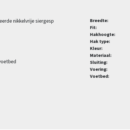
erde nikkelvrije siergesp
Breedte:
Fit:
Hakhoogte:
Hak type:
Kleur:
Materiaal:
 voetbed
Sluiting:
Voering:
Voetbed: