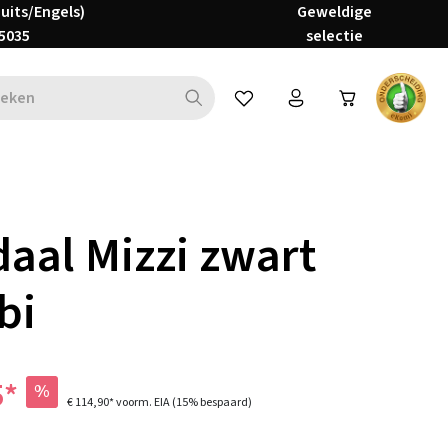
Duits/Engels)
Geweldige
5035
selectie
Je hebt 0 items op je verlanglijs
aal Mizzi zwart
bi
5*
%
€ 114,90*
voorm. EIA
(15% bespaard)