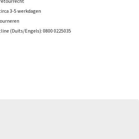
retourrecht
 circa 3-5 werkdagen
tourneren
tline (Duits/Engels): 0800 0225035