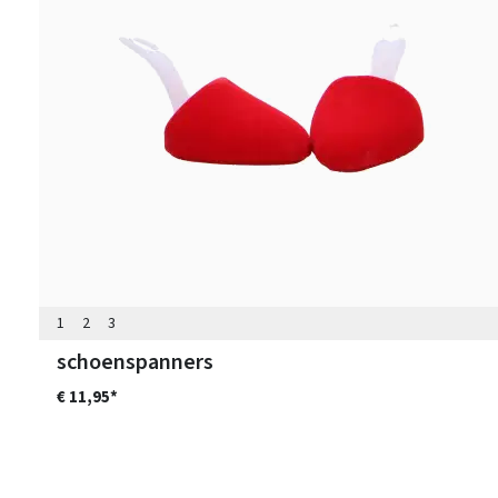
1
2
3
schoenspanners
€ 11,95*