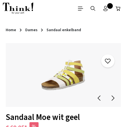
Ga naar de hoofdinhoud
Home
Dames
Sandaal enkelband
Afbeeldingengalerij overslaan
Sandaal Moe wit geel
%