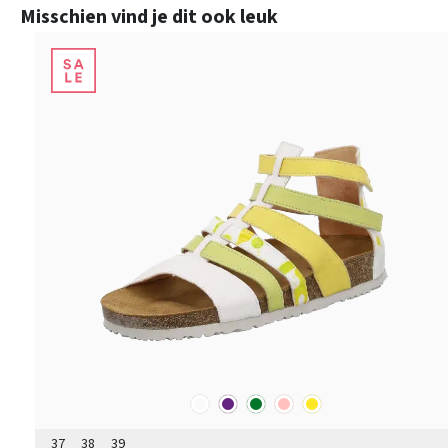
Productgalerij overslaan
Misschien vind je dit ook leuk
overige
paars
groen
roze
geel
Kleuren
37
38
39