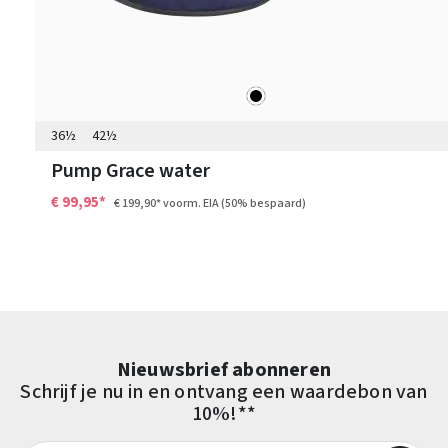
zwart
Kleuren
36½
42½
Pump Grace water
€ 99,95*
€ 199,90*
voorm. EIA
(50% bespaard)
Nieuwsbrief abonneren
Schrijf je nu in en ontvang een waardebon van
10%!**