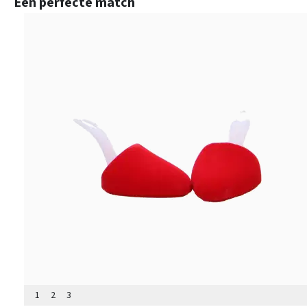
Een perfecte match
1
2
3