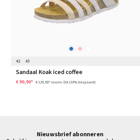
blauw
roze
wit
Kleuren
42
43
Sandaal Koak iced coffee
€ 90,90*
€ 129,90*
voorm. EIA
(30% bespaard)
Nieuwsbrief abonneren