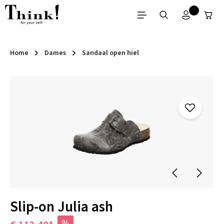
Ga naar de hoofdinhoud
Home
Dames
Sandaal open hiel
Afbeeldingengalerij overslaan
Slip-on Julia ash
%