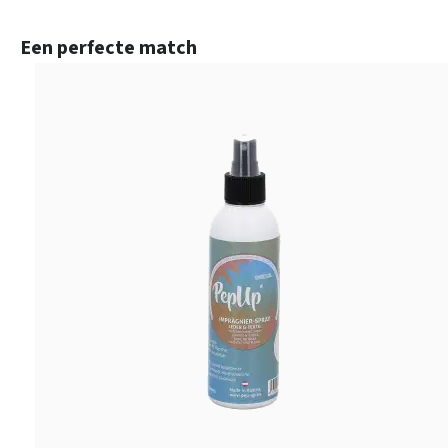
Productgalerij overslaan
Een perfecte match