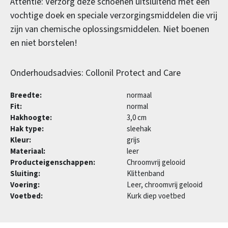
Attentie: Verzorg deze schoenen uitsluitend met een
vochtige doek en speciale verzorgingsmiddelen die vrij
zijn van chemische oplossingsmiddelen. Niet boenen
en niet borstelen!
Onderhoudsadvies: Collonil Protect and Care
Breedte:
normaal
Fit:
normal
Hakhoogte:
3,0 cm
Hak type:
sleehak
Kleur:
grijs
Materiaal:
leer
Producteigenschappen:
Chroomvrij gelooid
Sluiting:
Klittenband
Voering:
Leer, chroomvrij gelooid
Voetbed:
Kurk diep voetbed