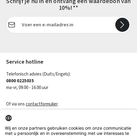
Schrijf je nu in en ontvang een waardebon van
10%!**
E-mailadres*
Velden gemarkeerd met asterisks (*) zijn verplicht.
Service hotline
Telefonisch advies (Duits/Engels):
0800 0225035
ma-vr, 09.00 - 16.00 uur
Of via ons
contactformulier
.
Een contract herroepen