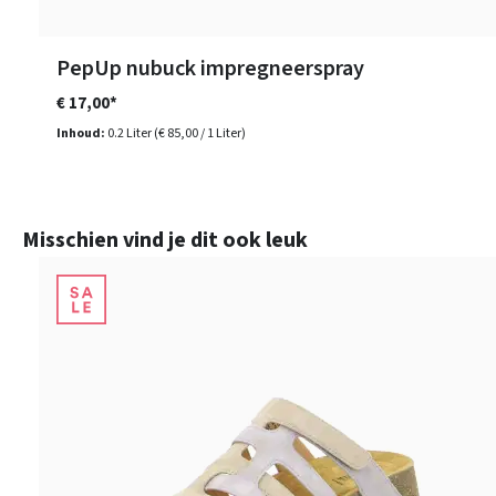
PepUp nubuck impregneerspray
€ 17,00*
Inhoud:
0.2 Liter
(€ 85,00 / 1 Liter)
Productgalerij overslaan
Misschien vind je dit ook leuk