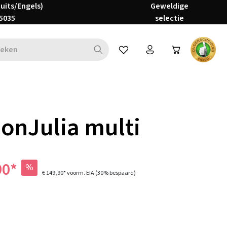
Duits/Engels)
Geweldige
5035
selectie
Je hebt 0 items op je verlanglijs
-onJulia multi
90*
%
€ 149,90*
voorm. EIA
(30% bespaard)