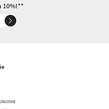
n 10%!**
ie
cherming