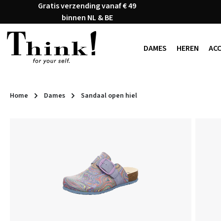
Gratis verzending vanaf € 49
naar de hoofdinhoud
Ga naar de zoekopdracht
Ga naar de hoofdnavigatie
binnen NL & BE
DAMES
HEREN
AC
Home
Dames
Sandaal open hiel
Afbeeldingengalerij overslaan