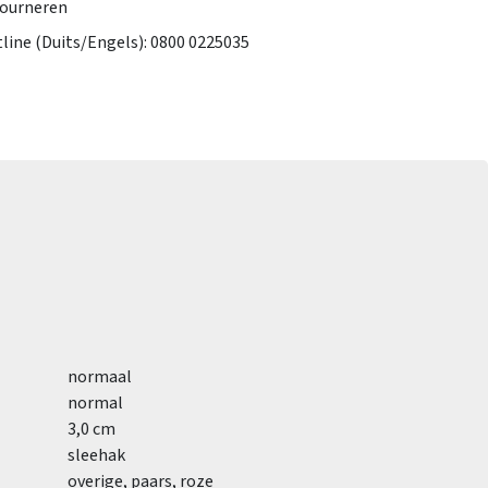
tourneren
tline (Duits/Engels): 0800 0225035
normaal
normal
3,0 cm
sleehak
overige, paars, roze