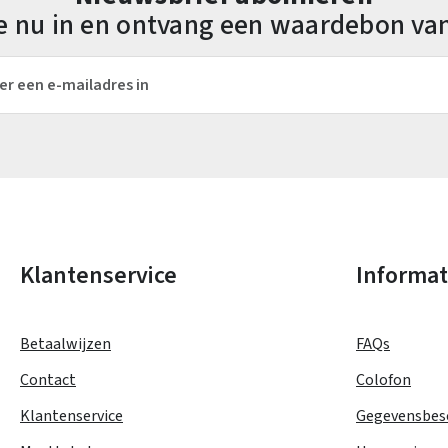
 je nu in en ontvang een waardebon va
es*
Velden gemarkeerd met asterisks (*) zijn verplicht.
Klantenservice
Informat
Betaalwijzen
FAQs
Contact
Colofon
Klantenservice
Gegevensbes