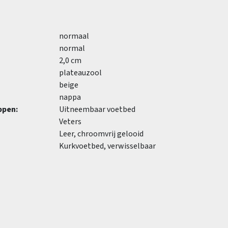
normaal
normal
2,0 cm
plateauzool
beige
nappa
ppen:
Uitneembaar voetbed
Veters
Leer, chroomvrij gelooid
Kurkvoetbed, verwisselbaar