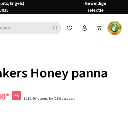
Duits/Engels)
Geweldige
5035
selectie
Je hebt 0 items op je verlanglijs
akers Honey panna
40*
%
€ 189,90*
voorm. EIA
(15% bespaard)