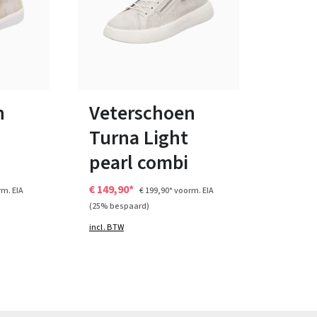
zwart
wit
Kleuren
ten
Verkrijgbaar in vele maten
n
Veterschoen
Turna Light
pearl combi
€ 149,90*
m. EIA
€ 199,90*
voorm. EIA
(25% bespaard)
incl. BTW