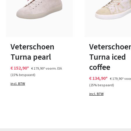
11 Kleuren
11 Kleuren
Verkrijgbaar in vele maten
Verkrijgbaar in vele ma
Veterschoen
Veterschoe
Turna pearl
Turna iced
coffee
€ 152,90*
€ 179,90*
voorm. EIA
(15% bespaard)
€ 134,90*
€ 179,90*
voor
incl. BTW
(25% bespaard)
incl. BTW