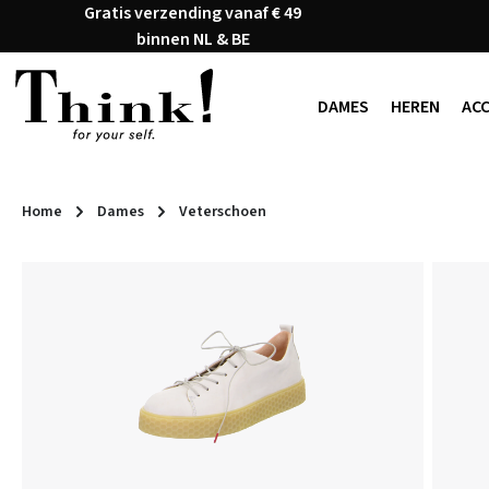
Gratis verzending vanaf € 49
naar de hoofdinhoud
Ga naar de zoekopdracht
Ga naar de hoofdnavigatie
binnen NL & BE
DAMES
HEREN
AC
Home
Dames
Veterschoen
Afbeeldingengalerij overslaan