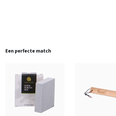
Productgalerij overslaan
Een perfecte match