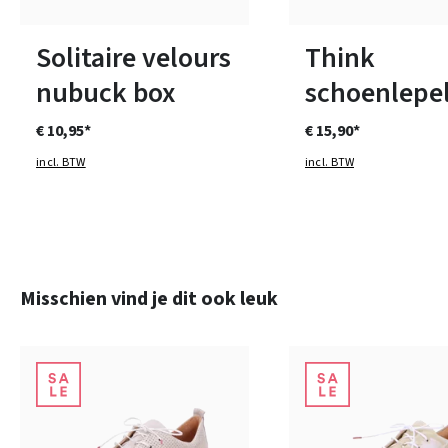
Solitaire velours
Think
nubuck box
schoenlepe
€ 10,95*
€ 15,90*
incl. BTW
incl. BTW
Productgalerij overslaan
Misschien vind je dit ook leuk