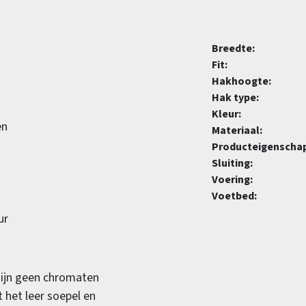
Breedte:
Fit:
Hakhoogte:
Hak type:
Kleur:
en
Materiaal:
Producteigenscha
Sluiting:
Voering:
Voetbed:
ur
 zijn geen chromaten
 het leer soepel en