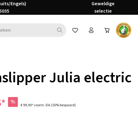
Duits/Engels)
Geweldige
5035
selectie
Je hebt 0 items op je verlanglijs
slipper Julia electric
5*
%
€ 99,90*
voorm. EIA
(50% bespaard)