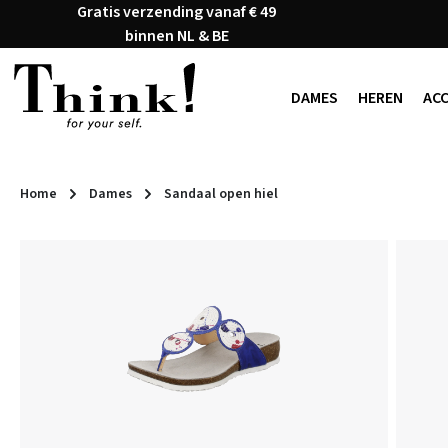
Gratis verzending vanaf € 49
naar de hoofdinhoud
Ga naar de zoekopdracht
Ga naar de hoofdnavigatie
binnen NL & BE
DAMES
HEREN
AC
Home
Dames
Sandaal open hiel
Afbeeldingengalerij overslaan