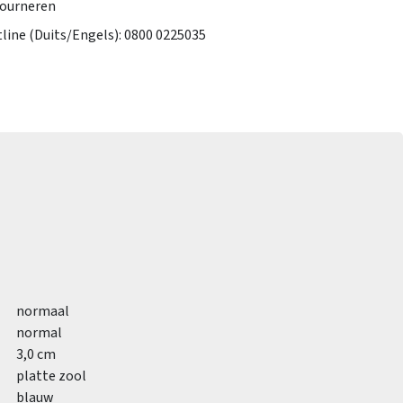
tourneren
tline (Duits/Engels): 0800 0225035
normaal
normal
3,0 cm
platte zool
blauw