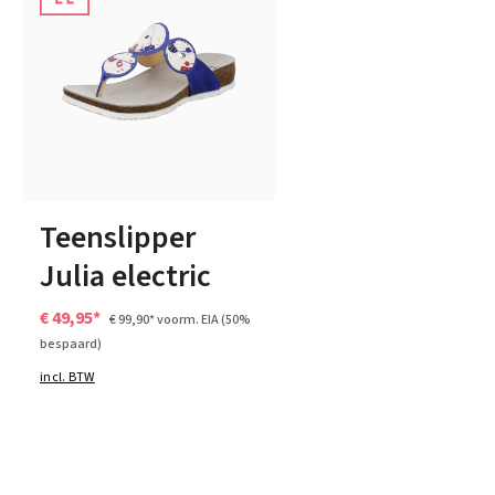
paars
geel
Kleuren
Verkrijgbaar in vele maten
Teenslipper
Julia electric
€ 49,95*
€ 99,90*
voorm. EIA
(50%
bespaard)
incl. BTW