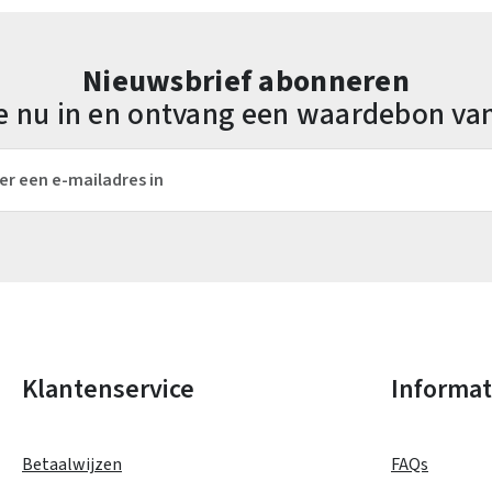
Nieuwsbrief abonneren
 je nu in en ontvang een waardebon va
es*
Velden gemarkeerd met asterisks (*) zijn verplicht.
Klantenservice
Informat
Betaalwijzen
FAQs