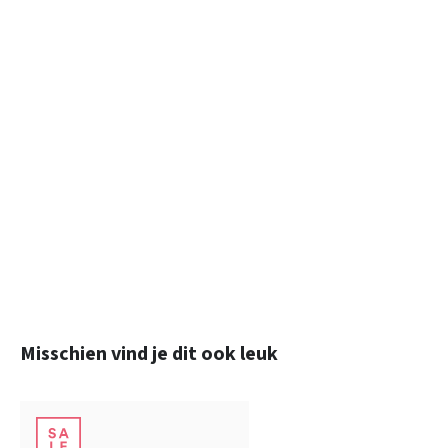
Productgalerij overslaan
Misschien vind je dit ook leuk