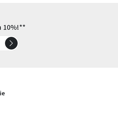
n 10%!**
ie