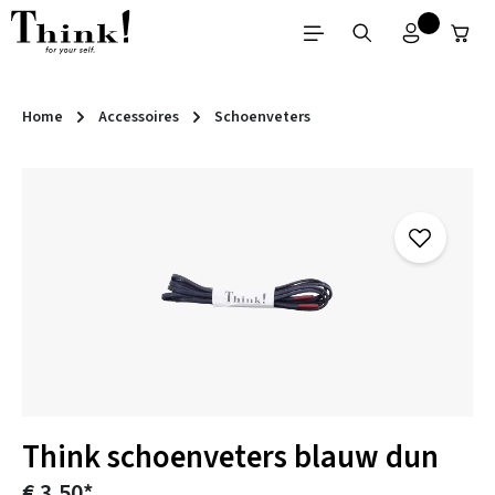
Ga naar de hoofdinhoud
Home
Accessoires
Schoenveters
Afbeeldingengalerij overslaan
Think schoenveters blauw dun
€ 3,50*