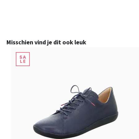
Productgalerij overslaan
Misschien vind je dit ook leuk