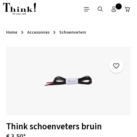
Ga naar de hoofdinhoud
Home
Accessoires
Schoenveters
Afbeeldingengalerij overslaan
Think schoenveters bruin
€ 3,50*