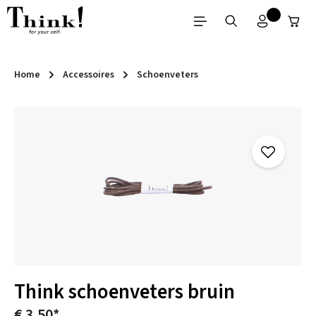
Ga naar de hoofdinhoud
Home
Accessoires
Schoenveters
Afbeeldingengalerij overslaan
Think schoenveters bruin
€ 3,50*