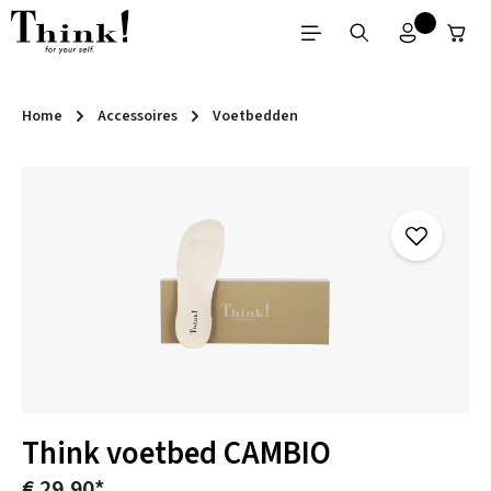
Ga naar de hoofdinhoud
Home
Accessoires
Voetbedden
Afbeeldingengalerij overslaan
Think voetbed CAMBIO
€ 29,90*