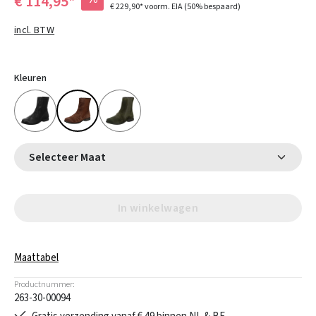
€ 114,95*
€ 229,90*
voorm. EIA
(50% bespaard)
incl. BTW
Kleuren
Selecteer Maat
In winkelwagen
Maattabel
Productnummer:
263-30-00094