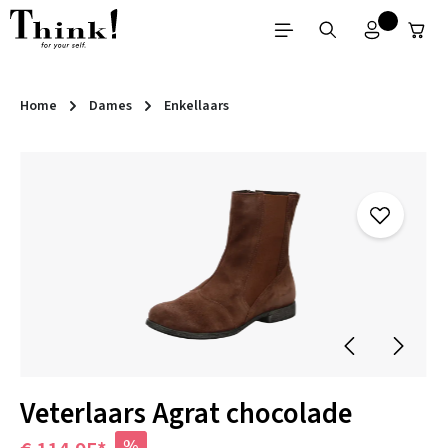
Ga naar de hoofdinhoud
Home
Dames
Enkellaars
Afbeeldingengalerij overslaan
Veterlaars Agrat chocolade
%