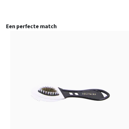
Productgalerij overslaan
Een perfecte match