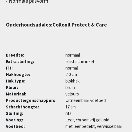
- Normale pasvorm
Onderhoudsadvies:Collonil Protect & Care
Breedte:
normaal
Extra sluiting:
elastische inzet
Fit:
normal
Hakhoogte:
2,0 cm
Hak type:
blokhak
Kleur:
bruin
Materiaal:
velours
Producteigenschappen:
Uitneembaar voetbed
Schachthoogte:
17 cm
Sluiting:
rits
Voering:
Leer, chroomvrij gelooid
Voetbed:
met leer bedekt, verwisselbaar