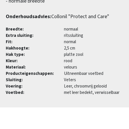
- normale breedte
Onderhoudsadvies:
Collonil "Protect and Care"
Breedte:
normaal
Extra sluiting:
ritssluiting
Fit:
normal
Hakhoogte:
2,5 cm
Hak type:
platte zool
Kleur:
rood
Materiaal:
velours
Producteigenschappen:
Uitneembaar voetbed
Sluiting:
Veters
Voering:
Leer, chroomvrij gelooid
Voetbed:
met leer bedekt, verwisselbaar