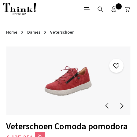
Ga naar de hoofdinhoud
Home
Dames
Veterschoen
Afbeeldingengalerij overslaan
Veterschoen Comoda pomodora
%