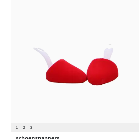
1
2
3
schoenspanners