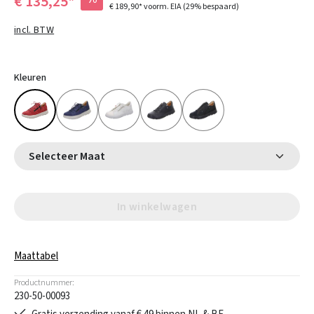
€ 135,25*
€ 189,90*
voorm. EIA
(29% bespaard)
incl. BTW
Kleuren
Selecteer Maat
In winkelwagen
Maattabel
Productnummer:
230-50-00093