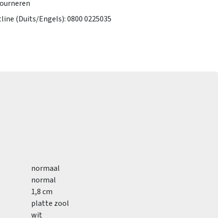
tourneren
tline (Duits/Engels): 0800 0225035
normaal
normal
1,8 cm
platte zool
wit