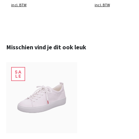
incl. BTW
incl. BTW
Productgalerij overslaan
Misschien vind je dit ook leuk
wit
zwart
blauw
Kleuren
Verkrijgbaar in vele maten