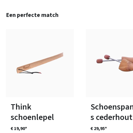
Productgalerij overslaan
Een perfecte match
Verkrijgbaar in vele ma
Think
Schoenspa
schoenlepel
s cederhout
€ 19,90*
€ 29,95*