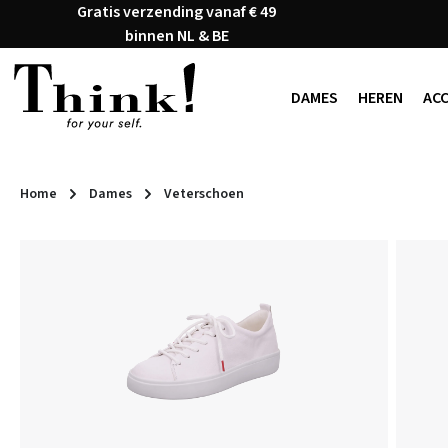
Gratis verzending vanaf € 49
naar de hoofdinhoud
Ga naar de zoekopdracht
Ga naar de hoofdnavigatie
binnen NL & BE
DAMES
HEREN
AC
Home
Dames
Veterschoen
Afbeeldingengalerij overslaan