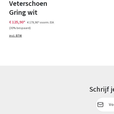
Veterschoen
Gring wit
€ 125,90*
€ 179,90*
voorm. EIA
(30% bespaard)
incl. BTW
Schrijf
E-mailadr