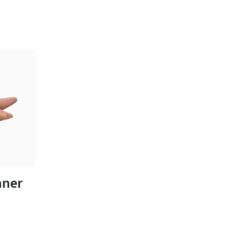
ten
nner