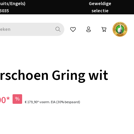
Duits/Engels)
Geweldige
5035
selectie
Je hebt 0 items op je verlanglijs
rschoen Gring wit
90*
%
€ 179,90*
voorm. EIA
(30% bespaard)